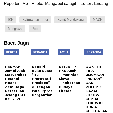
Reporter : MS | Photo: Mangapul saragih | Editor : Endang
IKN
Kalimantan Timur
Komit Mendukung
MADN
Mengawal
Polri
Baca Juga
BERITA
BERANDA
ACEH
BERANDA
PERMAHI
Kapolri
Ketua TP
DOKTER
Jambi Ajak
Buka Suara:
PKK Aceh
TIFA
Masyarakat
“Itu
Timur Ajak
UMUMKAN
Perangi
Prerogatif
Siswa
“HIJRAH”
Hoaks
Presiden”
Tingkatkan
DARI
demi Jaga
di Tengah
Budaya
POLEMIK
Persatuan
Isu Surpres
Literasi
IJAZAH
Jelang HUT
Pergantian
JOKOWI,
Ke-81 RI
KEMBALI
FOKUS KE
DUNIA
KESEHATAN