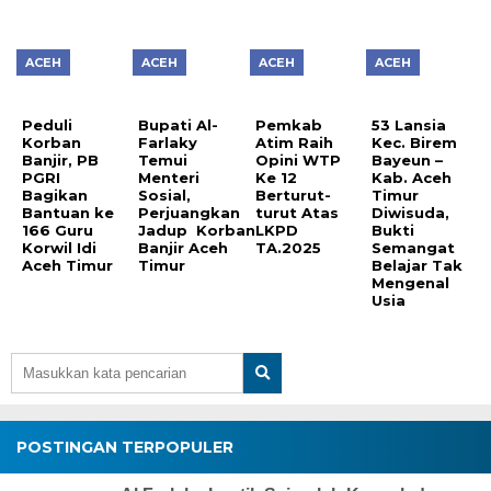
ACEH
ACEH
ACEH
ACEH
Peduli
Bupati Al-
Pemkab
53 Lansia
Korban
Farlaky
Atim Raih
Kec. Birem
Banjir, PB
Temui
Opini WTP
Bayeun –
PGRI
Menteri
Ke 12
Kab. Aceh
Bagikan
Sosial,
Berturut-
Timur
Bantuan ke
Perjuangkan
turut Atas
Diwisuda,
166 Guru
Jadup Korban
LKPD
Bukti
Korwil Idi
Banjir Aceh
TA.2025
Semangat
Aceh Timur
Timur
Belajar Tak
Mengenal
Usia
POSTINGAN TERPOPULER