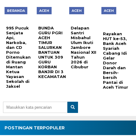
BERANDA
ACEH
ACEH
ACEH
995 Pucuk
BUNDA
Delapan
Senjata
GURU PGRI
Santri
Rayakan
Api,
ACEH
Misbahul
HUT ke-53,
Narkoba,
TIMUR
Ulum Ikuti
Bank Aceh
dan CD
SALURKAN
Jambore
Syariah
Porno
BANTUAN
Nasional XII
Cabang Idi
Ditemukan
UNTUK 309
Tahun
Gelar
di Ruang
GURU
2026 di
Donor
Mantan
KORBAN
Cibubur
Darah dan
Ketua
BANJIR DI 3
Bersih-
Yayasan
KECAMATAN
bersih
Sekolah di
Pantai di
Jaksel
Aceh Timur
POSTINGAN TERPOPULER