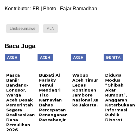
Kontributor : FR | Photo : Fajar Ramadhan
Lhokseumawe
PLN
Baca Juga
ACEH
ACEH
ACEH
BERITA
Pasca
Bupati Al
Wabup
Diduga
Banjir
Farlaky
Aceh Timur
Modus
Bandang-
Temui
Lepas
“Ghibah
Longsor,
Mendagri
Kontingen
Akar
Warga
Tito
Jambore
Rumput”,
Aceh Desak
Karnavian
Nasional XII
Anggaran
Pemerintah
Bahas
ke Jakarta.
Keterbukaan
Segera
Percepatan
Informasi
Realisasikan
Penanganan
Publik
Dana
Pascabanjir
Disorot
Pemulihan
2026