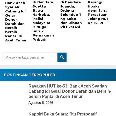
di Bandara
di Bandara
Perangi
Bank Aceh
Soetta
Juanda,
Hoaks
Syariah
Bawa
Diduga
demi Jaga
Cabang Idi
Narkoba,
Selundup 1
Persatuan
Gelar
Polisi
Kg Sabu
Jelang HUT
Donor
Malaysia:
dan Ribuan
Ke-81 RI
Darah dan
Diduga
Pil Ekstasi
Bersih-
untuk
bersih
Pemakaian
Pantai di
Pribadi
Aceh Timur
POSTINGAN TERPOPULER
Rayakan HUT ke-53, Bank Aceh Syariah
Cabang Idi Gelar Donor Darah dan Bersih-
bersih Pantai di Aceh Timur
Agustus 6, 2026
Kapolri Buka Suara: “Itu Prerogatif