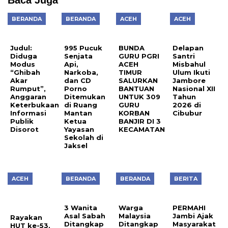
BERANDA
BERANDA
ACEH
ACEH
Judul:
995 Pucuk
BUNDA
Delapan
Diduga
Senjata
GURU PGRI
Santri
Modus
Api,
ACEH
Misbahul
“Ghibah
Narkoba,
TIMUR
Ulum Ikuti
Akar
dan CD
SALURKAN
Jambore
Rumput”,
Porno
BANTUAN
Nasional XII
Anggaran
Ditemukan
UNTUK 309
Tahun
Keterbukaan
di Ruang
GURU
2026 di
Informasi
Mantan
KORBAN
Cibubur
Publik
Ketua
BANJIR DI 3
Disorot
Yayasan
KECAMATAN
Sekolah di
Jaksel
ACEH
BERANDA
BERANDA
BERITA
3 Wanita
Warga
PERMAHI
Asal Sabah
Malaysia
Jambi Ajak
Rayakan
Ditangkap
Ditangkap
Masyarakat
HUT ke-53,