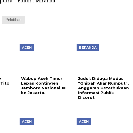
aputra | Editor : Miranda
Pelatihan
ACEH
BERANDA
y
Wabup Aceh Timur
Judul: Diduga Modus
Tito
Lepas Kontingen
“Ghibah Akar Rumput”,
s
Jambore Nasional XII
Anggaran Keterbukaan
ke Jakarta.
Informasi Publik
Disorot
ACEH
ACEH