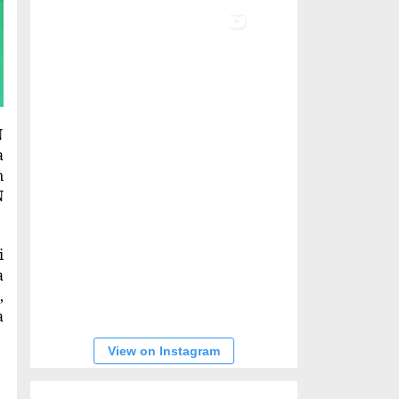
N
a
n
N
i
a
,
a
View on Instagram