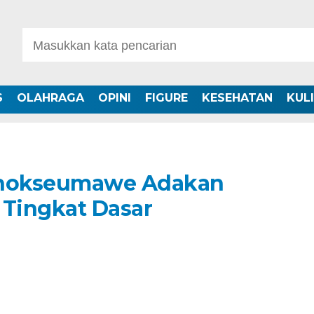
S
OLAHRAGA
OPINI
FIGURE
KESEHATAN
KUL
 Lhokseumawe Adakan
k Tingkat Dasar