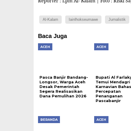
Reporter : Lpm Al- Kalam | Foto : Riski S
Al-Kalam
Iainlhokseumawe
Jurnalistik
Baca Juga
ACEH
ACEH
Pasca Banjir Bandang-
Bupati Al Farlak
Longsor, Warga Aceh
Temui Mendagri 
Desak Pemerintah
Karnavian Baha
Segera Realisasikan
Percepatan
Dana Pemulihan 2026
Penanganan
Pascabanjir
BERANDA
ACEH