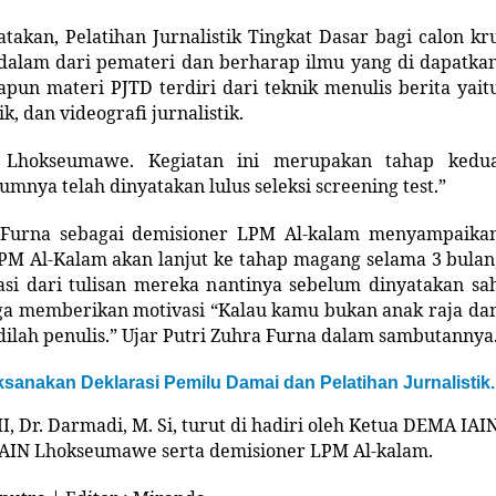
akan, Pelatihan Jurnalistik Tingkat Dasar bagi calon kr
dalam dari pemateri dan berharap ilmu yang di dapatka
apun materi PJTD terdiri dari teknik menulis berita yait
ik, dan videografi jurnalistik.
IN Lhokseumawe. Kegiatan ini merupakan tahap kedu
nya telah dinyatakan lulus seleksi screening test.”
 Furna sebagai demisioner LPM Al-kalam menyampaika
LPM Al-Kalam akan lanjut ke tahap magang selama 3 bulan
uasi dari tulisan mereka nantinya sebelum dinyatakan sa
uga memberikan motivasi “Kalau kamu bukan anak raja da
ilah penulis.” Ujar Putri Zuhra Furna dalam sambutannya
anakan Deklarasi Pemilu Damai dan Pelatihan Jurnalistik.
I, Dr. Darmadi, M. Si, turut di hadiri oleh Ketua DEMA IAI
AIN Lhokseumawe serta demisioner LPM Al-kalam.