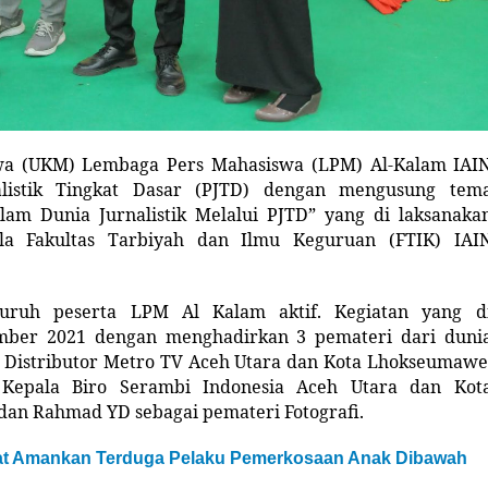
wa (UKM) Lembaga Pers Mahasiswa (LPM) Al-Kalam IAI
listik Tingkat Dasar (PJTD) dengan mengusung tem
am Dunia Jurnalistik Melalui PJTD” yang di laksanaka
ula Fakultas Tarbiyah dan Ilmu Keguruan (FTIK) IAI
seluruh peserta LPM Al Kalam aktif. Kegiatan yang d
ember 2021 dengan menghadirkan 3 pemateri dari duni
ai Distributor Metro TV Aceh Utara dan Kota Lhokseumawe
n Kepala Biro Serambi Indonesia Aceh Utara dan Kot
dan Rahmad YD sebagai pemateri Fotografi.
rat Amankan Terduga Pelaku Pemerkosaan Anak Dibawah