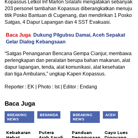
Kopassus Letkol Inf Marlon Silalahi mengatakan sebanyak
203 personel tambahan Kopassus diberangkatkan menuju
titik Posko Bantuan di Cugenang, dan mendirikan 1 Posko
Satgas, 4 Dapur Lapangan dan 4 SST Evakuasi.
Baca Juga
Dukung Pilgubsu Damai, Aceh Sepakat
Gelar Dialog Kebangsaan
“Satgas Penanganan Bencana Gempa Cianjur, membawa
perlengkapan dan peralatan berupa bahan makanan, alat
dapur lapangan, tenda, alat komunikasi, alat kesehatan
dan tiga Ambulans,” ungkap Kapen Kopassus.
Reporter : EK | Photo : Ist | Editor : Endang
Baca Juga
BREAKING
BERANDA
BREAKING
ACEH
NEWS
NEWS
Kebakaran
Putera
Panduan
Gayo Lues
Hebat
Arab Saudi
Penggunaan
Digoyang