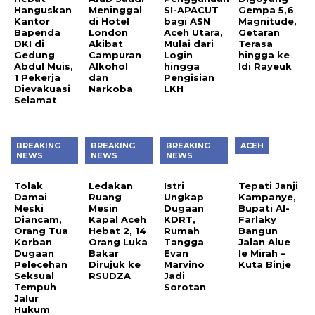
Hanguskan
Meninggal
SI-APACUT
Gempa 5,6
Kantor
di Hotel
bagi ASN
Magnitude,
Bapenda
London
Aceh Utara,
Getaran
DKI di
Akibat
Mulai dari
Terasa
Gedung
Campuran
Login
hingga ke
Abdul Muis,
Alkohol
hingga
Idi Rayeuk
1 Pekerja
dan
Pengisian
Dievakuasi
Narkoba
LKH
Selamat
BREAKING
BREAKING
BREAKING
ACEH
NEWS
NEWS
NEWS
Tolak
Ledakan
Istri
Tepati Janji
Damai
Ruang
Ungkap
Kampanye,
Meski
Mesin
Dugaan
Bupati Al-
Diancam,
Kapal Aceh
KDRT,
Farlaky
Orang Tua
Hebat 2, 14
Rumah
Bangun
Korban
Orang Luka
Tangga
Jalan Alue
Dugaan
Bakar
Evan
Ie Mirah –
Pelecehan
Dirujuk ke
Marvino
Kuta Binje
Seksual
RSUDZA
Jadi
Tempuh
Sorotan
Jalur
Hukum