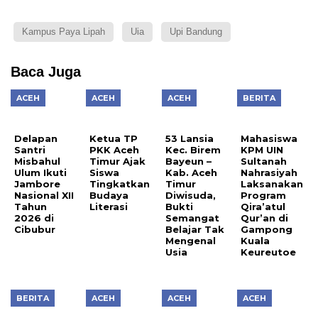
Kampus Paya Lipah
Uia
Upi Bandung
Baca Juga
ACEH
ACEH
ACEH
BERITA
Delapan
Ketua TP
53 Lansia
Mahasiswa
Santri
PKK Aceh
Kec. Birem
KPM UIN
Misbahul
Timur Ajak
Bayeun –
Sultanah
Ulum Ikuti
Siswa
Kab. Aceh
Nahrasiyah
Jambore
Tingkatkan
Timur
Laksanakan
Nasional XII
Budaya
Diwisuda,
Program
Tahun
Literasi
Bukti
Qira’atul
2026 di
Semangat
Qur’an di
Cibubur
Belajar Tak
Gampong
Mengenal
Kuala
Usia
Keureutoe
BERITA
ACEH
ACEH
ACEH