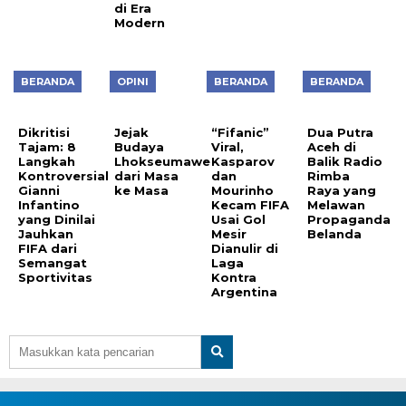
di Era
Modern
BERANDA
OPINI
BERANDA
BERANDA
Dikritisi
Jejak
“Fifanic”
Dua Putra
Tajam: 8
Budaya
Viral,
Aceh di
Langkah
Lhokseumawe
Kasparov
Balik Radio
Kontroversial
dari Masa
dan
Rimba
Gianni
ke Masa
Mourinho
Raya yang
Infantino
Kecam FIFA
Melawan
yang Dinilai
Usai Gol
Propaganda
Jauhkan
Mesir
Belanda
FIFA dari
Dianulir di
Semangat
Laga
Sportivitas
Kontra
Argentina