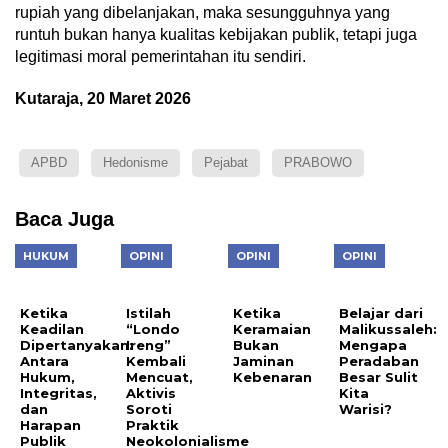
rupiah yang dibelanjakan, maka sesungguhnya yang
runtuh bukan hanya kualitas kebijakan publik, tetapi juga
legitimasi moral pemerintahan itu sendiri.
Kutaraja, 20 Maret 2026
APBD
Hedonisme
Pejabat
PRABOWO
Baca Juga
HUKUM
OPINI
OPINI
OPINI
Ketika
Istilah
Ketika
Belajar dari
Keadilan
“Londo
Keramaian
Malikussaleh:
Dipertanyakan:
Ireng”
Bukan
Mengapa
Antara
Kembali
Jaminan
Peradaban
Hukum,
Mencuat,
Kebenaran
Besar Sulit
Integritas,
Aktivis
Kita
dan
Soroti
Warisi?
Harapan
Praktik
Publik
Neokolonialisme