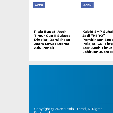
ACEH
ACEH
Piala Bupati Aceh
Kabid SMP Suha
Timur Cup II Sukses
Jadi “HERO”
Digelar, Darul Ihsan
Pembinaan Sepa
Juara Lewat Drama
Pelajar, GSI Tin
Adu Penalti
SMP Aceh Timur
Lahirkan Juara B
Copyright @ 2026 Media Literasi, All Rights
Reserved