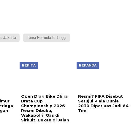
E Jakarta
Tensi Formula E Tinggi
BERITA
BERANDA
Open Drag Bike Dhira
Resmi? FIFA Disebut
imur
Brata Cup
Setujui Piala Dunia
erlaga
Championship 2026
2030 Diperluas Jadi 64
ngan
Resmi Dibuka,
Tim
Wakapolri: Gas di
Sirkuit, Bukan di Jalan