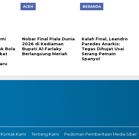
ACEH
BERANDA
imi
Nobar Final Piala Dunia
Kalah Final, Leandro
2026 di Kediaman
Paredes Anarkis:
k Bola
Bupati Al-Farlaky
Tegas Dihujat Usai
gkat
Berlangsung Meriah
Serang Pemain
Spanyol
aru
Kontak Kami
Tentang Kami
Pedoman Pemberitaan Media Siber