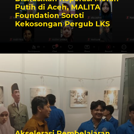
Putih di Aceh, MALITA
Foundation Soroti
Kekosongan Pergub LKS
Akselerasi Pembelajaran