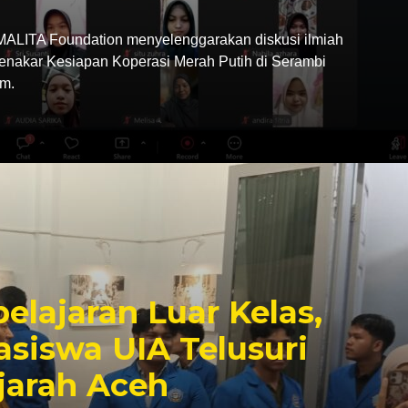
LITA Foundation menyelenggarakan diskusi ilmiah
Menakar Kesiapan Koperasi Merah Putih di Serambi
m.
elajaran Luar Kelas,
siswa UIA Telusuri
jarah Aceh