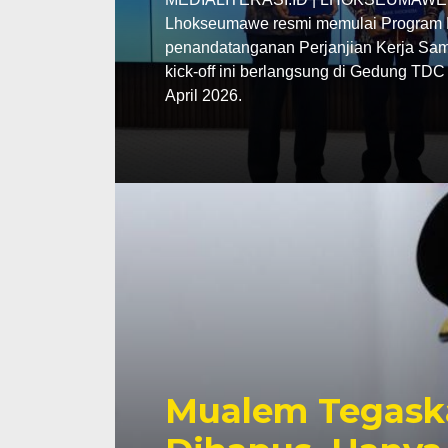
Lhokseumawe resmi memulai Program P
penandatanganan Perjanjian Kerja Sama
kick-off ini berlangsung di Gedung TD
April 2026.
Mualem Tegask