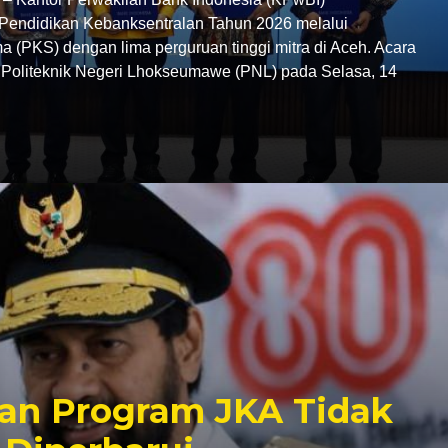
endidikan Kebanksentralan Tahun 2026 melalui
 (PKS) dengan lima perguruan tinggi mitra di Aceh. Acara
C Politeknik Negeri Lhokseumawe (PNL) pada Selasa, 14
an Program JKA Tidak