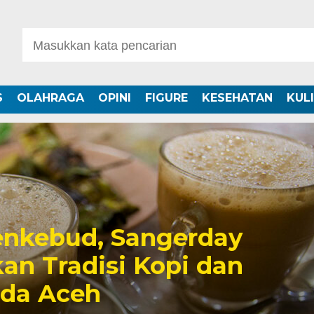
S
OLAHRAGA
OPINI
FIGURE
KESEHATAN
KUL
nkebud, Sangerday
an Tradisi Kopi dan
uda Aceh