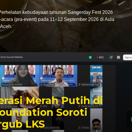
rhelatan kebudayaan tahunan Sangerday Fest 2026
-acara (pra-event) pada 11–12 September 2026 di Aula
Aceh.
rasi Merah Putih di
oundation Soroti
rgub LKS