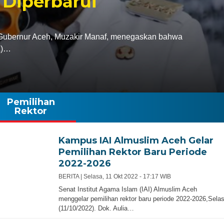
 Diperbarui
bernur Aceh, Muzakir Manaf, menegaskan bahwa
A)…
Pemilihan
Rektor
Kampus IAI Almuslim Aceh Gelar
Pemilihan Rektor Baru Periode
2022-2026
BERITA |
Selasa, 11 Okt 2022 - 17:17 WIB
Senat Institut Agama Islam (IAI) Almuslim Aceh
menggelar pemilihan rektor baru periode 2022-2026,Sela
(11/10/2022). Dok. Aulia…