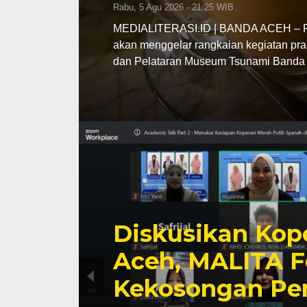
Rabu, 5 Agu 2026 - 21:25 WIB
MEDIALITERASI.ID | BANDA ACEH – Pe
akan menggelar rangkaian kegiatan pra
dan Pelataran Museum Tsunami Banda 
Diskusikan Kope
Aceh, MALITA F
Kekosongan Pe