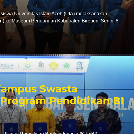
swa Universitas Islam Aceh (UIA) melaksanakan
tion) ke Museum Perjuangan Kabupaten Bireuen, Senin, 8
 Kampus Swasta
Program Pendidikan BI
antor Perwakilan Bank Indonesia (KPwBI)