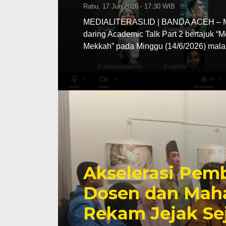
Rabu, 17 Jun 2026 - 17:30 WIB
MEDIALITERASI.ID | BANDA ACEH – MA
daring Academic Talk Part 2 bertajuk “
Mekkah” pada Minggu (14/6/2026) mala
Akselerasi Pemb
Dosen dan Maha
Rekam Jejak Se