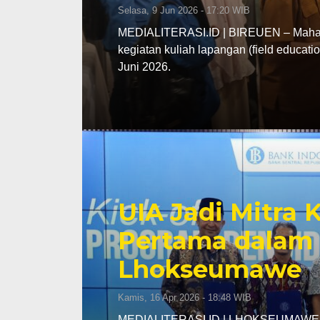
Selasa, 9 Jun 2026 - 17:20 WIB
MEDIALITERASI.ID | BIREUEN – Mahasi
kegiatan kuliah lapangan (field educa
Juni 2026.
UIA Jadi Mitra
Pertama dalam 
Lhokseumawe
Kamis, 16 Apr 2026 - 18:48 WIB
MEDIALITERASI.ID | LHOKSEUMAWE – K