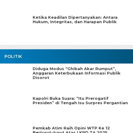
Ketika Keadilan Dipertanyakan: Antara
Hukum, Integritas, dan Harapan Publik
POLITIK
Diduga Modus “Ghibah Akar Rumput”,
Anggaran Keterbukaan Informasi Publik
Disorot
Kapolri Buka Suara: “Itu Prerogatif
Presiden” di Tengah Isu Surpres Pergantian
Pemkab Atim Raih Opini WTP Ke 12
Berturut-turut Atas LKPD TA.2025