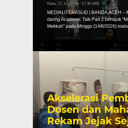
Rabu, 17 Jun 2026 - 17:30 WIB
MEDIALITERASI.ID | BANDA ACEH – MA
daring Academic Talk Part 2 bertajuk “
Mekkah” pada Minggu (14/6/2026) mala
Akselerasi Pemb
Dosen dan Maha
Rekam Jejak Se