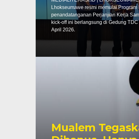
Lhokseumawe resmi memulai Program P
penandatanganan Perjanjian Kerja Sama
kick-off ini berlangsung di Gedung TD
April 2026.
Mualem Tegask