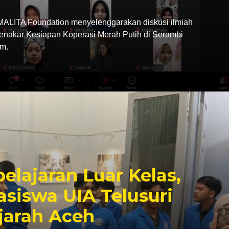
LITA Foundation menyelenggarakan diskusi ilmiah
Menakar Kesiapan Koperasi Merah Putih di Serambi
m.
elajaran Luar Kelas,
siswa UIA Telusuri
jarah Aceh