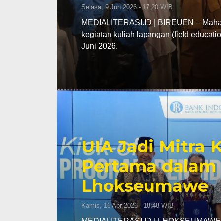
Selasa, 9 Jun 2026 - 17:20 WIB
MEDIALITERASI.ID | BIREUEN – Mahasi
kegiatan kuliah lapangan (field educa
Juni 2026.
UIA Jadi Mitra
Pertama dalam 
Lhokseumawe
Kamis, 16 Apr 2026 - 18:48 WIB
MEDIALITERASI.ID | LHOKSEUMAWE – K