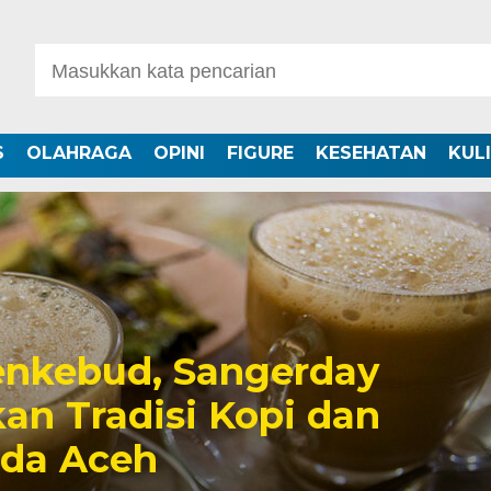
S
OLAHRAGA
OPINI
FIGURE
KESEHATAN
KUL
nkebud, Sangerday
an Tradisi Kopi dan
uda Aceh