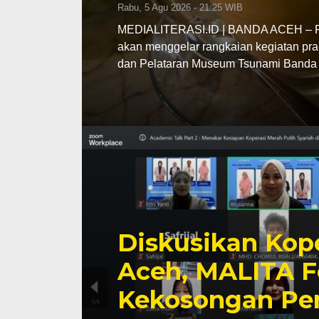
Rabu, 5 Agu 2026 - 21:25 WIB
MEDIALITERASI.ID | BANDA ACEH – Pe
akan menggelar rangkaian kegiatan pra
dan Pelataran Museum Tsunami Banda 
Diskusikan Kope
Aceh, MALITA F
Kekosongan Pe