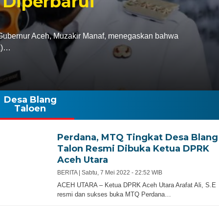
 Diperbarui
bernur Aceh, Muzakir Manaf, menegaskan bahwa
A)…
Desa Blang
Taloen
Perdana, MTQ Tingkat Desa Blang
Talon Resmi Dibuka Ketua DPRK
Aceh Utara
BERITA |
Sabtu, 7 Mei 2022 - 22:52 WIB
ACEH UTARA – Ketua DPRK Aceh Utara Arafat Ali, S.E
resmi dan sukses buka MTQ Perdana…