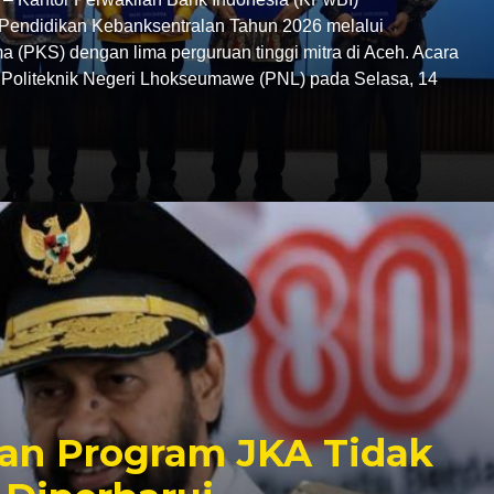
endidikan Kebanksentralan Tahun 2026 melalui
 (PKS) dengan lima perguruan tinggi mitra di Aceh. Acara
C Politeknik Negeri Lhokseumawe (PNL) pada Selasa, 14
an Program JKA Tidak