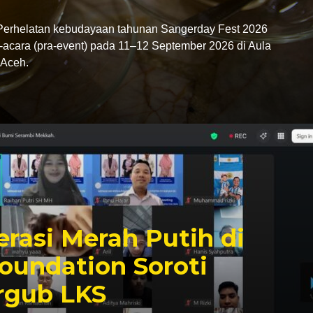
rhelatan kebudayaan tahunan Sangerday Fest 2026
-acara (pra-event) pada 11–12 September 2026 di Aula
Aceh.
rasi Merah Putih di
oundation Soroti
rgub LKS