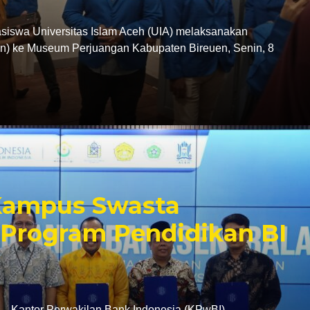
swa Universitas Islam Aceh (UIA) melaksanakan
tion) ke Museum Perjuangan Kabupaten Bireuen, Senin, 8
 Kampus Swasta
Program Pendidikan BI
antor Perwakilan Bank Indonesia (KPwBI)