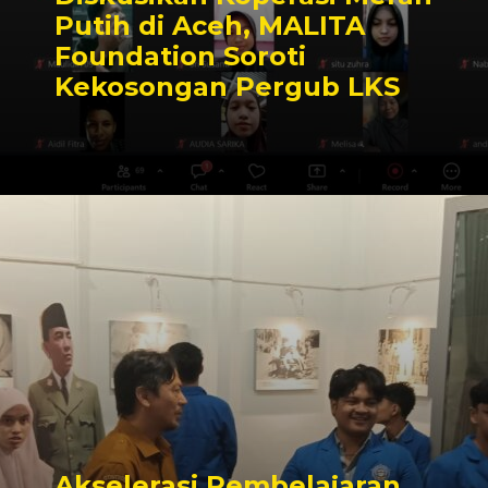
Putih di Aceh, MALITA
Foundation Soroti
Kekosongan Pergub LKS
Akselerasi Pembelajaran