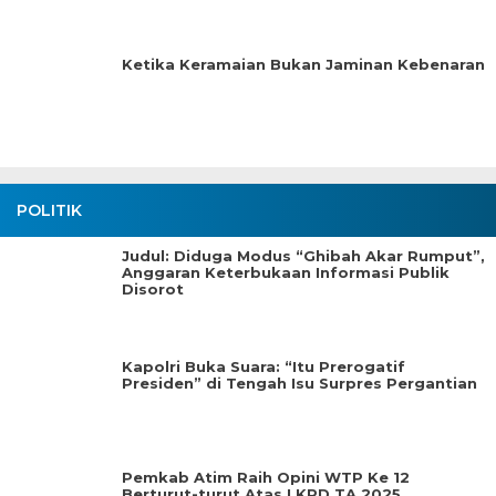
Ketika Keramaian Bukan Jaminan Kebenaran
POLITIK
Judul: Diduga Modus “Ghibah Akar Rumput”,
Anggaran Keterbukaan Informasi Publik
Disorot
Kapolri Buka Suara: “Itu Prerogatif
Presiden” di Tengah Isu Surpres Pergantian
Pemkab Atim Raih Opini WTP Ke 12
Berturut-turut Atas LKPD TA.2025