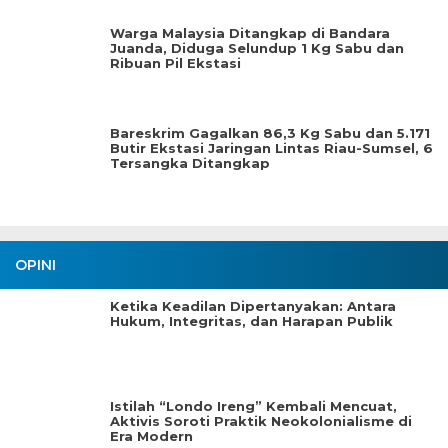
Warga Malaysia Ditangkap di Bandara
Juanda, Diduga Selundup 1 Kg Sabu dan
Ribuan Pil Ekstasi
Bareskrim Gagalkan 86,3 Kg Sabu dan 5.171
Butir Ekstasi Jaringan Lintas Riau-Sumsel, 6
Tersangka Ditangkap
OPINI
Ketika Keadilan Dipertanyakan: Antara
Hukum, Integritas, dan Harapan Publik
Istilah “Londo Ireng” Kembali Mencuat,
Aktivis Soroti Praktik Neokolonialisme di
Era Modern