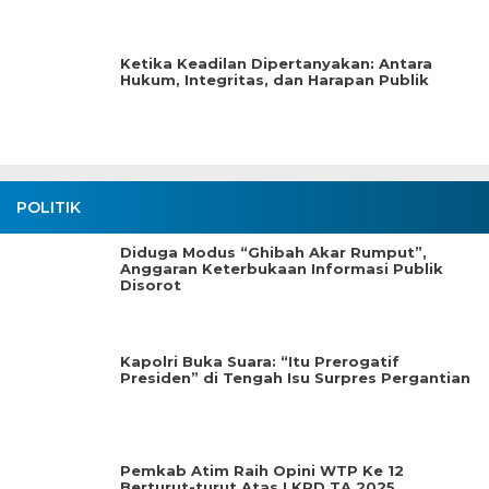
Ketika Keadilan Dipertanyakan: Antara
Hukum, Integritas, dan Harapan Publik
POLITIK
Diduga Modus “Ghibah Akar Rumput”,
Anggaran Keterbukaan Informasi Publik
Disorot
Kapolri Buka Suara: “Itu Prerogatif
Presiden” di Tengah Isu Surpres Pergantian
Pemkab Atim Raih Opini WTP Ke 12
Berturut-turut Atas LKPD TA.2025