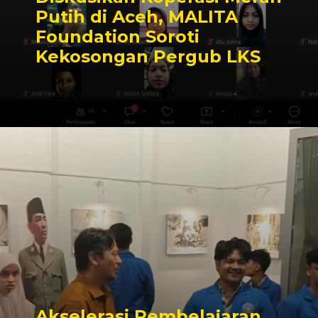
Putih di Aceh, MALITA
Foundation Soroti
Kekosongan Pergub LKS
Akselerasi Pembelajaran