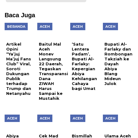
Baca Juga
BERANDA
ACEH
ACEH
ACEH
Artikel
Baitul Mal
‘Satu
Bupati Al-
Opini
Aceh
Lentera
Farlaky dan
“Ya’juj
Monev
Padam’,
Rombongan
Ma’juj Fans
Langsung
Bupati Al-
Takziah ke
Club” Viral,
22 Daerah,
Farlaky:
Dayah
Soroti
Tegaskan
Kepergian
Abiya
Dukungan
Transparansi
Abiya
Blang
Publik
Dana
Kehilangan
Mideun
terhadap
ZIWAH
Cahaya
Julok
Trump dan
Harus
bagi Umat
Netanyahu
Sampai ke
Mustahik
ACEH
ACEH
ACEH
ACEH
Abiya
Cek Mad
Bismillah
Ulama Aceh