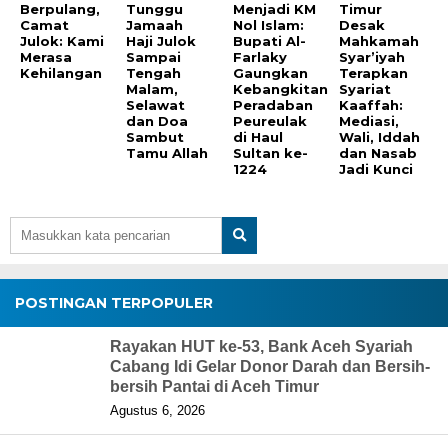
Berpulang,
Tunggu
Menjadi KM
Timur
Camat
Jamaah
Nol Islam:
Desak
Julok: Kami
Haji Julok
Bupati Al-
Mahkamah
Merasa
Sampai
Farlaky
Syar’iyah
Kehilangan
Tengah
Gaungkan
Terapkan
Malam,
Kebangkitan
Syariat
Selawat
Peradaban
Kaaffah:
dan Doa
Peureulak
Mediasi,
Sambut
di Haul
Wali, Iddah
Tamu Allah
Sultan ke-
dan Nasab
1224
Jadi Kunci
POSTINGAN TERPOPULER
Rayakan HUT ke-53, Bank Aceh Syariah
Cabang Idi Gelar Donor Darah dan Bersih-
bersih Pantai di Aceh Timur
Agustus 6, 2026