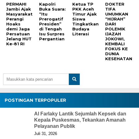
PERMAHI
Kapolri
Ketua TP
DOKTER
Jambi Ajak
Buka Suara:
PKK Aceh
TIFA
Masyarakat
“Itu
Timur Ajak
UMUMKAN
Perangi
Prerogatif
Siswa
“HIJRAH”
Hoaks
Presiden”
Tingkatkan
DARI
demi Jaga
di Tengah
Budaya
POLEMIK
Persatuan
Isu Surpres
Literasi
IJAZAH
Jelang HUT
Pergantian
JOKOWI,
Ke-81 RI
KEMBALI
FOKUS KE
DUNIA
KESEHATAN
POSTINGAN TERPOPULER
Al Farlaky Lantik Sejumlah Kepsek dan
Kepala Puskesmas, Tekankan Amanah
Pelayanan Publik
Juli 31, 2026