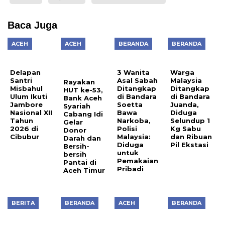
Baca Juga
ACEH
ACEH
BERANDA
BERANDA
Delapan
3 Wanita
Warga
Santri
Asal Sabah
Malaysia
Rayakan
Misbahul
Ditangkap
Ditangkap
HUT ke-53,
Ulum Ikuti
di Bandara
di Bandara
Bank Aceh
Jambore
Soetta
Juanda,
Syariah
Nasional XII
Bawa
Diduga
Cabang Idi
Tahun
Narkoba,
Selundup 1
Gelar
2026 di
Polisi
Kg Sabu
Donor
Cibubur
Malaysia:
dan Ribuan
Darah dan
Diduga
Pil Ekstasi
Bersih-
untuk
bersih
Pemakaian
Pantai di
Pribadi
Aceh Timur
BERITA
BERANDA
ACEH
BERANDA