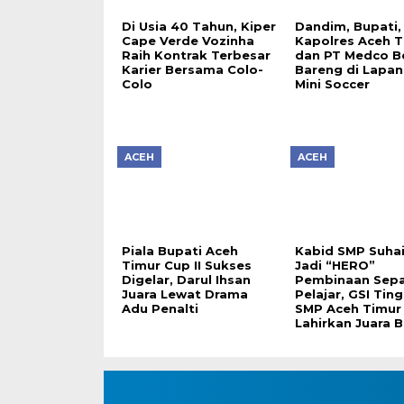
Di Usia 40 Tahun, Kiper
Dandim, Bupati,
Cape Verde Vozinha
Kapolres Aceh T
Raih Kontrak Terbesar
dan PT Medco B
Karier Bersama Colo-
Bareng di Lapa
Colo
Mini Soccer
ACEH
ACEH
Piala Bupati Aceh
Kabid SMP Suha
Timur Cup II Sukses
Jadi “HERO”
Digelar, Darul Ihsan
Pembinaan Sepa
Juara Lewat Drama
Pelajar, GSI Tin
Adu Penalti
SMP Aceh Timur
Lahirkan Juara B