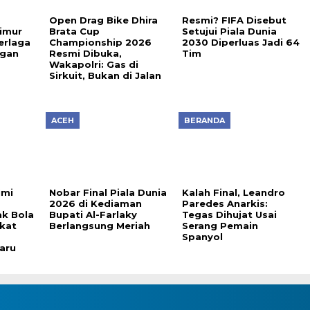
Open Drag Bike Dhira
Resmi? FIFA Disebut
imur
Brata Cup
Setujui Piala Dunia
erlaga
Championship 2026
2030 Diperluas Jadi 64
ngan
Resmi Dibuka,
Tim
Wakapolri: Gas di
Sirkuit, Bukan di Jalan
ACEH
BERANDA
imi
Nobar Final Piala Dunia
Kalah Final, Leandro
2026 di Kediaman
Paredes Anarkis:
k Bola
Bupati Al-Farlaky
Tegas Dihujat Usai
gkat
Berlangsung Meriah
Serang Pemain
Spanyol
aru