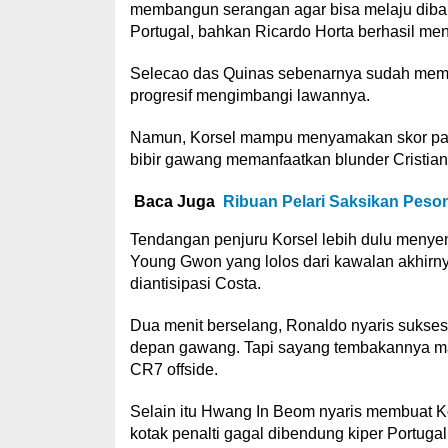
membangun serangan agar bisa melaju dibab
Portugal, bahkan Ricardo Horta berhasil men
Selecao das Quinas sebenarnya sudah memas
progresif mengimbangi lawannya.
Namun, Korsel mampu menyamakan skor pada
bibir gawang memanfaatkan blunder Cristia
Baca Juga
Ribuan Pelari Saksikan Pes
Tendangan penjuru Korsel lebih dulu meny
Young Gwon yang lolos dari kawalan akhirny
diantisipasi Costa.
Dua menit berselang, Ronaldo nyaris suks
depan gawang. Tapi sayang tembakannya masi
CR7 offside.
Selain itu Hwang In Beom nyaris membuat Kor
kotak penalti gagal dibendung kiper Portugal