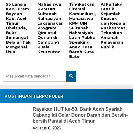
53 Lansia
Mahasiswa
Tingkatkan
Al Farlaky
Kec. Birem
KPM UIN
Literasi
Lantik
Bayeun –
Sultanah
Komunikasi,
Sejumlah
Kab. Aceh
Nahrasiyah
Mahasiswa
Kepsek
Timur
Laksanakan
KPM UIN
dan Kepala
Diwisuda,
Program
Sultanah
Puskesmas,
Bukti
Qira’atul
Nahrasiyah
Tekankan
Semangat
Qur’an di
Latih Public
Amanah
Belajar Tak
Gampong
Speaking
Pelayanan
Mengenal
Kuala
Anak Desa
Publik
Usia
Keureutoe
Baroh Kuta
Bate
POSTINGAN TERPOPULER
Rayakan HUT ke-53, Bank Aceh Syariah
Cabang Idi Gelar Donor Darah dan Bersih-
bersih Pantai di Aceh Timur
Agustus 6, 2026