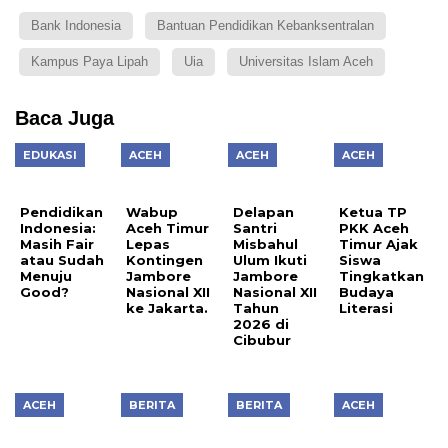
Bank Indonesia
Bantuan Pendidikan Kebanksentralan
Kampus Paya Lipah
Uia
Universitas Islam Aceh
Baca Juga
EDUKASI
ACEH
ACEH
ACEH
Pendidikan
Wabup
Delapan
Ketua TP
Indonesia:
Aceh Timur
Santri
PKK Aceh
Masih Fair
Lepas
Misbahul
Timur Ajak
atau Sudah
Kontingen
Ulum Ikuti
Siswa
Menuju
Jambore
Jambore
Tingkatkan
Good?
Nasional XII
Nasional XII
Budaya
ke Jakarta.
Tahun
Literasi
2026 di
Cibubur
ACEH
BERITA
BERITA
ACEH