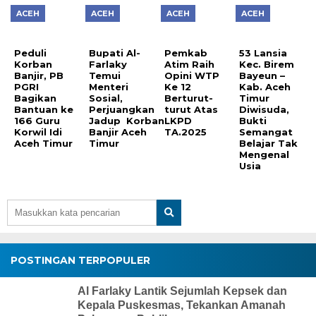
ACEH
ACEH
ACEH
ACEH
Peduli
Bupati Al-
Pemkab
53 Lansia
Korban
Farlaky
Atim Raih
Kec. Birem
Banjir, PB
Temui
Opini WTP
Bayeun –
PGRI
Menteri
Ke 12
Kab. Aceh
Bagikan
Sosial,
Berturut-
Timur
Bantuan ke
Perjuangkan
turut Atas
Diwisuda,
166 Guru
Jadup Korban
LKPD
Bukti
Korwil Idi
Banjir Aceh
TA.2025
Semangat
Aceh Timur
Timur
Belajar Tak
Mengenal
Usia
POSTINGAN TERPOPULER
Al Farlaky Lantik Sejumlah Kepsek dan
Kepala Puskesmas, Tekankan Amanah