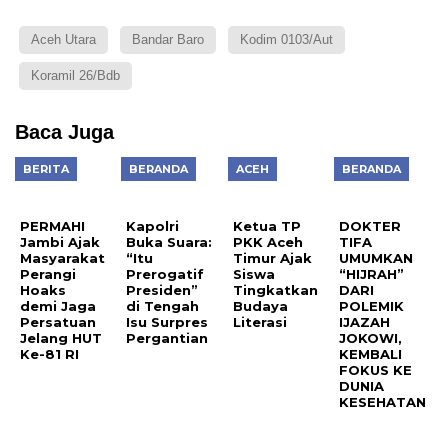
Aceh Utara
Bandar Baro
Kodim 0103/Aut
Koramil 26/Bdb
Baca Juga
BERITA
BERANDA
ACEH
BERANDA
PERMAHI
Kapolri
Ketua TP
DOKTER
Jambi Ajak
Buka Suara:
PKK Aceh
TIFA
Masyarakat
“Itu
Timur Ajak
UMUMKAN
Perangi
Prerogatif
Siswa
“HIJRAH”
Hoaks
Presiden”
Tingkatkan
DARI
demi Jaga
di Tengah
Budaya
POLEMIK
Persatuan
Isu Surpres
Literasi
IJAZAH
Jelang HUT
Pergantian
JOKOWI,
Ke-81 RI
KEMBALI
FOKUS KE
DUNIA
KESEHATAN