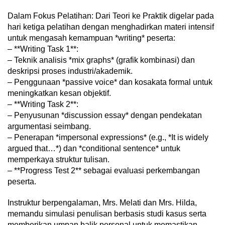
Dalam Fokus Pelatihan: Dari Teori ke Praktik digelar pada
hari ketiga pelatihan dengan menghadirkan materi intensif
untuk mengasah kemampuan *writing* peserta:
– **Writing Task 1**:
– Teknik analisis *mix graphs* (grafik kombinasi) dan
deskripsi proses industri/akademik.
– Penggunaan *passive voice* dan kosakata formal untuk
meningkatkan kesan objektif.
– **Writing Task 2**:
– Penyusunan *discussion essay* dengan pendekatan
argumentasi seimbang.
– Penerapan *impersonal expressions* (e.g., *It is widely
argued that…*) dan *conditional sentence* untuk
memperkaya struktur tulisan.
– **Progress Test 2** sebagai evaluasi perkembangan
peserta.
Instruktur berpengalaman, Mrs. Melati dan Mrs. Hilda,
memandu simulasi penulisan berbasis studi kasus serta
memberikan umpan balik personal untuk memastikan