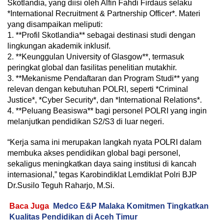
Skotlandia, yang diisi oleh Alfin Fahdi Firdaus selaku
*International Recruitment & Partnership Officer*. Materi
yang disampaikan meliputi:
1. **Profil Skotlandia** sebagai destinasi studi dengan
lingkungan akademik inklusif.
2. **Keunggulan University of Glasgow**, termasuk
peringkat global dan fasilitas penelitian mutakhir.
3. **Mekanisme Pendaftaran dan Program Studi** yang
relevan dengan kebutuhan POLRI, seperti *Criminal
Justice*, *Cyber Security*, dan *International Relations*.
4. **Peluang Beasiswa** bagi personel POLRI yang ingin
melanjutkan pendidikan S2/S3 di luar negeri.
“Kerja sama ini merupakan langkah nyata POLRI dalam
membuka akses pendidikan global bagi personel,
sekaligus meningkatkan daya saing institusi di kancah
internasional,” tegas Karobindiklat Lemdiklat Polri BJP
Dr.Susilo Teguh Raharjo, M.Si.
Baca Juga
Medco E&P Malaka Komitmen Tingkatkan
Kualitas Pendidikan di Aceh Timur