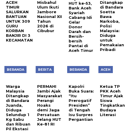
ACEH
Misbahul
Ditangkap
HUT ke-53,
TIMUR
Ulum Ikuti
di Bandara
Bank Aceh
SALURKAN
Jambore
Soetta
Syariah
BANTUAN
Nasional XII
Bawa
Cabang Idi
UNTUK 309
Tahun
Narkoba,
Gelar
GURU
2026 di
Polisi
Donor
KORBAN
Cibubur
Malaysia:
Darah dan
BANJIR DI 3
Diduga
Bersih-
KECAMATAN
untuk
bersih
Pemakaian
Pantai di
Pribadi
Aceh Timur
BERANDA
BERITA
BERANDA
ACEH
Warga
PERMAHI
Kapolri
Ketua TP
Malaysia
Jambi Ajak
Buka Suara:
PKK Aceh
Ditangkap
Masyarakat
“Itu
Timur Ajak
di Bandara
Perangi
Prerogatif
Siswa
Juanda,
Hoaks
Presiden”
Tingkatkan
Diduga
demi Jaga
di Tengah
Budaya
Selundup 1
Persatuan
Isu Surpres
Literasi
Kg Sabu
Jelang HUT
Pergantian
dan Ribuan
Ke-81 RI
Pil Ekstasi