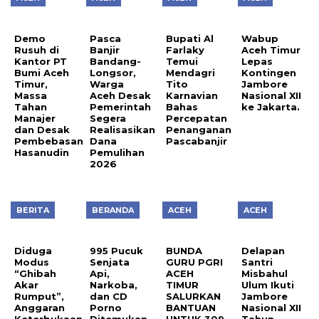
Demo
Pasca
Bupati Al
Wabup
Rusuh di
Banjir
Farlaky
Aceh Timur
Kantor PT
Bandang-
Temui
Lepas
Bumi Aceh
Longsor,
Mendagri
Kontingen
Timur,
Warga
Tito
Jambore
Massa
Aceh Desak
Karnavian
Nasional XII
Tahan
Pemerintah
Bahas
ke Jakarta.
Manajer
Segera
Percepatan
dan Desak
Realisasikan
Penanganan
Pembebasan
Dana
Pascabanjir
Hasanudin
Pemulihan
2026
BERITA
BERANDA
ACEH
ACEH
Diduga
995 Pucuk
BUNDA
Delapan
Modus
Senjata
GURU PGRI
Santri
“Ghibah
Api,
ACEH
Misbahul
Akar
Narkoba,
TIMUR
Ulum Ikuti
Rumput”,
dan CD
SALURKAN
Jambore
Anggaran
Porno
BANTUAN
Nasional XII