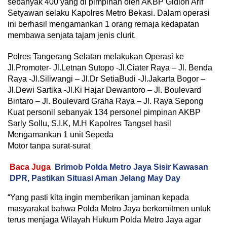
sebanyak 400 yang di pimpinan oleh AKBP Gidion Arif
Setyawan selaku Kapolres Metro Bekasi. Dalam operasi
ini berhasil mengamankan 1 orang remaja kedapatan
membawa senjata tajam jenis clurit.
Polres Tangerang Selatan melakukan Operasi ke
Jl.Promoter- Jl.Letnan Sutopo -Jl.Ciater Raya – Jl. Benda
Raya -Jl.Siliwangi – Jl.Dr SetiaBudi -Jl.Jakarta Bogor –
Jl.Dewi Sartika -Jl.Ki Hajar Dewantoro – Jl. Boulevard
Bintaro – Jl. Boulevard Graha Raya – Jl. Raya Sepong
Kuat personil sebanyak 134 personel pimpinan AKBP
Sarly Sollu, S.I.K, M.H Kapolres Tangsel hasil
Mengamankan 1 unit Sepeda
Motor tanpa surat-surat
Baca Juga
Brimob Polda Metro Jaya Sisir Kawasan
DPR, Pastikan Situasi Aman Jelang May Day
“Yang pasti kita ingin memberikan jaminan kepada
masyarakat bahwa Polda Metro Jaya berkomitmen untuk
terus menjaga Wilayah Hukum Polda Metro Jaya agar