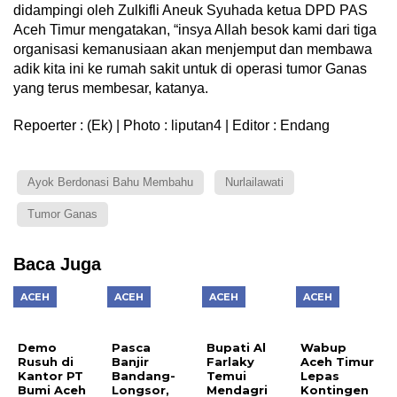
didampingi oleh Zulkifli Aneuk Syuhada ketua DPD PAS
Aceh Timur mengatakan, “insya Allah besok kami dari tiga
organisasi kemanusiaan akan menjemput dan membawa
adik kita ini ke rumah sakit untuk di operasi tumor Ganas
yang terus membesar, katanya.
Repoerter : (Ek) | Photo : liputan4 | Editor : Endang
Ayok Berdonasi Bahu Membahu
Nurlailawati
Tumor Ganas
Baca Juga
ACEH
ACEH
ACEH
ACEH
Demo
Pasca
Bupati Al
Wabup
Rusuh di
Banjir
Farlaky
Aceh Timur
Kantor PT
Bandang-
Temui
Lepas
Bumi Aceh
Longsor,
Mendagri
Kontingen