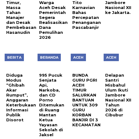
Timur,
Warga
Tito
Jambore
Massa
Aceh Desak
Karnavian
Nasional XII
Tahan
Pemerintah
Bahas
ke Jakarta.
Manajer
Segera
Percepatan
dan Desak
Realisasikan
Penanganan
Pembebasan
Dana
Pascabanjir
Hasanudin
Pemulihan
2026
BERITA
BERANDA
ACEH
ACEH
Diduga
995 Pucuk
BUNDA
Delapan
Modus
Senjata
GURU PGRI
Santri
“Ghibah
Api,
ACEH
Misbahul
Akar
Narkoba,
TIMUR
Ulum Ikuti
Rumput”,
dan CD
SALURKAN
Jambore
Anggaran
Porno
BANTUAN
Nasional XII
Keterbukaan
Ditemukan
UNTUK 309
Tahun
Informasi
di Ruang
GURU
2026 di
Publik
Mantan
KORBAN
Cibubur
Disorot
Ketua
BANJIR DI 3
Yayasan
KECAMATAN
Sekolah di
Jaksel