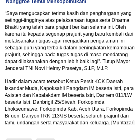
Nanggroe Temui Menkopolhukam
“Saya mengucapkan terima kasih dan penghargaan yang
setinggi-tingginya atas pelaksanaan tugas serta Dharma
Bhakti yang telah para prajurit berikan selama ini. Oleh
karena itu kepada segenap prajurit yang baru kembali dari
melaksanakan tugas agar menjadikan pengalaman ini
sebagai guru yang terbaik dalam peningkatan kemampuan
prajurit, sehingga pada tugas-tugas di masa mendatang
dapat dilaksanakan dengan lebih baik lagi”. Tutup Mayor
Jenderal TNI Novi Helmy Prasetya, S.I.P, M.I.P.
Hadir dalam acara tersebut Ketua Persit KCK Daerah
Iskandar Muda, Kapoksahli Pangdam IM beserta Istri, para
Asisten dan Kabalakdam IM beserta Istri, Danrem 011/LW
beserta Istri, Danbrigif 25/Siwah, Forkopimda
Lhokseumawe, Forkopimda Kab. Aceh Utara, Forkopimda
Biruen, Danyonif RK 113/JS beserta seluruh prajurit dan
tamu undangan serta masyarakat dan keluarga. [Muntazar]