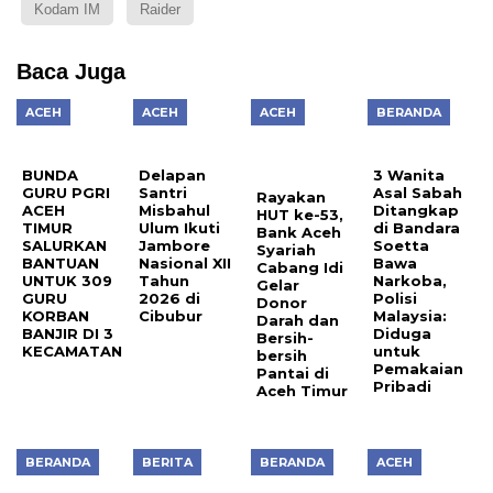
Kodam IM
Raider
Baca Juga
ACEH
ACEH
ACEH
BERANDA
BUNDA
Delapan
3 Wanita
GURU PGRI
Santri
Asal Sabah
Rayakan
ACEH
Misbahul
Ditangkap
HUT ke-53,
TIMUR
Ulum Ikuti
di Bandara
Bank Aceh
SALURKAN
Jambore
Soetta
Syariah
BANTUAN
Nasional XII
Bawa
Cabang Idi
UNTUK 309
Tahun
Narkoba,
Gelar
GURU
2026 di
Polisi
Donor
KORBAN
Cibubur
Malaysia:
Darah dan
BANJIR DI 3
Diduga
Bersih-
KECAMATAN
untuk
bersih
Pemakaian
Pantai di
Pribadi
Aceh Timur
BERANDA
BERITA
BERANDA
ACEH