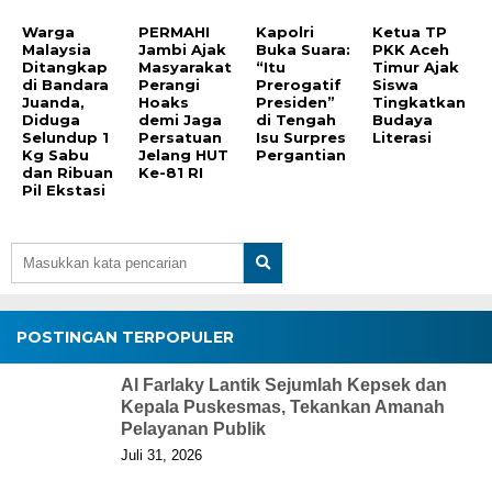
Warga
PERMAHI
Kapolri
Ketua TP
Malaysia
Jambi Ajak
Buka Suara:
PKK Aceh
Ditangkap
Masyarakat
“Itu
Timur Ajak
di Bandara
Perangi
Prerogatif
Siswa
Juanda,
Hoaks
Presiden”
Tingkatkan
Diduga
demi Jaga
di Tengah
Budaya
Selundup 1
Persatuan
Isu Surpres
Literasi
Kg Sabu
Jelang HUT
Pergantian
dan Ribuan
Ke-81 RI
Pil Ekstasi
POSTINGAN TERPOPULER
Al Farlaky Lantik Sejumlah Kepsek dan
Kepala Puskesmas, Tekankan Amanah
Pelayanan Publik
Juli 31, 2026