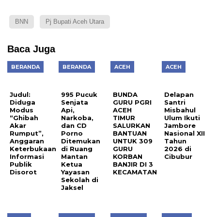
BNN
Pj Bupati Aceh Utara
Baca Juga
BERANDA
BERANDA
ACEH
ACEH
Judul:
995 Pucuk
BUNDA
Delapan
Diduga
Senjata
GURU PGRI
Santri
Modus
Api,
ACEH
Misbahul
“Ghibah
Narkoba,
TIMUR
Ulum Ikuti
Akar
dan CD
SALURKAN
Jambore
Rumput”,
Porno
BANTUAN
Nasional XII
Anggaran
Ditemukan
UNTUK 309
Tahun
Keterbukaan
di Ruang
GURU
2026 di
Informasi
Mantan
KORBAN
Cibubur
Publik
Ketua
BANJIR DI 3
Disorot
Yayasan
KECAMATAN
Sekolah di
Jaksel