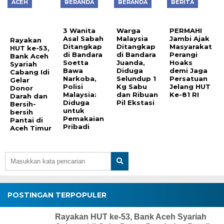
ACEH
BERANDA
BERANDA
BERITA
3 Wanita
Warga
PERMAHI
Asal Sabah
Malaysia
Jambi Ajak
Rayakan
Ditangkap
Ditangkap
Masyarakat
HUT ke-53,
di Bandara
di Bandara
Perangi
Bank Aceh
Soetta
Juanda,
Hoaks
Syariah
Bawa
Diduga
demi Jaga
Cabang Idi
Narkoba,
Selundup 1
Persatuan
Gelar
Polisi
Kg Sabu
Jelang HUT
Donor
Malaysia:
dan Ribuan
Ke-81 RI
Darah dan
Diduga
Pil Ekstasi
Bersih-
untuk
bersih
Pemakaian
Pantai di
Pribadi
Aceh Timur
POSTINGAN TERPOPULER
Rayakan HUT ke-53, Bank Aceh Syariah