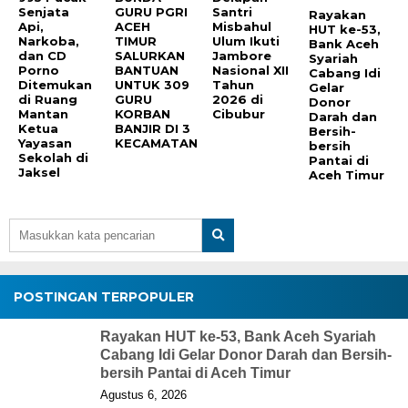
Senjata
GURU PGRI
Santri
Rayakan
Api,
ACEH
Misbahul
HUT ke-53,
Narkoba,
TIMUR
Ulum Ikuti
Bank Aceh
dan CD
SALURKAN
Jambore
Syariah
Porno
BANTUAN
Nasional XII
Cabang Idi
Ditemukan
UNTUK 309
Tahun
Gelar
di Ruang
GURU
2026 di
Donor
Mantan
KORBAN
Cibubur
Darah dan
Ketua
BANJIR DI 3
Bersih-
Yayasan
KECAMATAN
bersih
Sekolah di
Pantai di
Jaksel
Aceh Timur
POSTINGAN TERPOPULER
Rayakan HUT ke-53, Bank Aceh Syariah
Cabang Idi Gelar Donor Darah dan Bersih-
bersih Pantai di Aceh Timur
Agustus 6, 2026