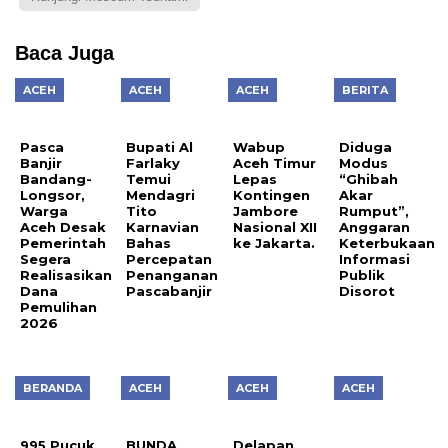
Baca Juga
ACEH
ACEH
ACEH
BERITA
Pasca
Bupati Al
Wabup
Diduga
Banjir
Farlaky
Aceh Timur
Modus
Bandang-
Temui
Lepas
“Ghibah
Longsor,
Mendagri
Kontingen
Akar
Warga
Tito
Jambore
Rumput”,
Aceh Desak
Karnavian
Nasional XII
Anggaran
Pemerintah
Bahas
ke Jakarta.
Keterbukaan
Segera
Percepatan
Informasi
Realisasikan
Penanganan
Publik
Dana
Pascabanjir
Disorot
Pemulihan
2026
BERANDA
ACEH
ACEH
ACEH
995 Pucuk
BUNDA
Delapan