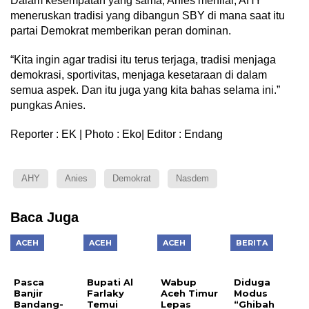
Dalam kesempatan yang sama, Anies menilai, AHY
meneruskan tradisi yang dibangun SBY di mana saat itu
partai Demokrat memberikan peran dominan.
“Kita ingin agar tradisi itu terus terjaga, tradisi menjaga
demokrasi, sportivitas, menjaga kesetaraan di dalam
semua aspek. Dan itu juga yang kita bahas selama ini.”
pungkas Anies.
Reporter : EK | Photo : Eko| Editor : Endang
AHY
Anies
Demokrat
Nasdem
Baca Juga
ACEH
ACEH
ACEH
BERITA
Pasca
Bupati Al
Wabup
Diduga
Banjir
Farlaky
Aceh Timur
Modus
Bandang-
Temui
Lepas
“Ghibah