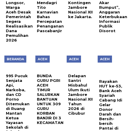
Longsor,
Mendagri
Kontingen
Akar
Warga
Tito
Jambore
Rumput”,
Aceh Desak
Karnavian
Nasional XII
Anggaran
Pemerintah
Bahas
ke Jakarta.
Keterbukaan
Segera
Percepatan
Informasi
Realisasikan
Penanganan
Publik
Dana
Pascabanjir
Disorot
Pemulihan
2026
BERANDA
ACEH
ACEH
ACEH
995 Pucuk
BUNDA
Delapan
Senjata
GURU PGRI
Santri
Rayakan
Api,
ACEH
Misbahul
HUT ke-53,
Narkoba,
TIMUR
Ulum Ikuti
Bank Aceh
dan CD
SALURKAN
Jambore
Syariah
Porno
BANTUAN
Nasional XII
Cabang Idi
Ditemukan
UNTUK 309
Tahun
Gelar
di Ruang
GURU
2026 di
Donor
Mantan
KORBAN
Cibubur
Darah dan
Ketua
BANJIR DI 3
Bersih-
Yayasan
KECAMATAN
bersih
Sekolah di
Pantai di