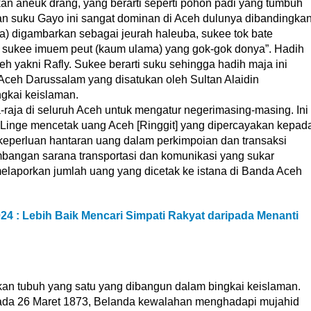
 aneuk drang, yang berarti seperti pohon padi yang tumbuh
 suku Gayo ini sangat dominan di Aceh dulunya dibandingka
a) digambarkan sebagai jeurah haleuba, sukee tok bate
 sukee imuem peut (kaum ulama) yang gok-gok donya”. Hadih
eh yakni Rafly. Sukee berarti suku sehingga hadih maja ini
ceh Darussalam yang disatukan oleh Sultan Alaidin
gkai keislaman.
raja di seluruh Aceh untuk mengatur negerimasing-masing. Ini
Linge mencetak uang Aceh [Ringgit] yang dipercayakan kepad
keperluan hantaran uang dalam perkimpoian dan transaksi
timbangan sarana transportasi dan komunikasi yang sukar
melaporkan jumlah uang yang dicetak ke istana di Banda Aceh
4 : Lebih Baik Mencari Simpati Rakyat daripada Menanti
an tubuh yang satu yang dibangun dalam bingkai keislaman.
pada 26 Maret 1873, Belanda kewalahan menghadapi mujahid