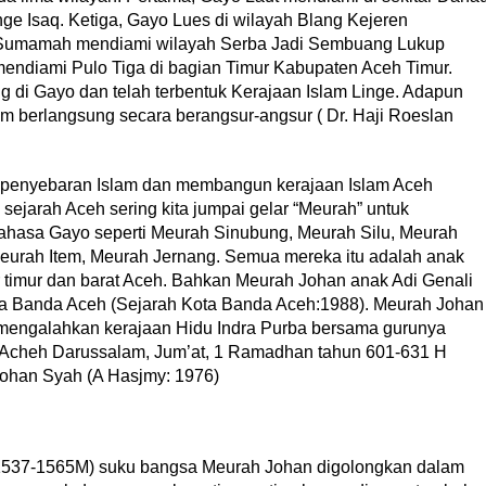
ge Isaq. Ketiga, Gayo Lues di wilayah Blang Kejeren
 Sumamah mendiami wilayah Serba Jadi Sembuang Lukup
endiami Pulo Tiga di bagian Timur Kabupaten Aceh Timur.
g di Gayo dan telah terbentuk Kerajaan Islam Linge. Adapun
am berlangsung secara berangsur-angsur ( Dr. Haji Roeslan
 penyebaran Islam dan membangun kerajaan Islam Aceh
sejarah Aceh sering kita jumpai gelar “Meurah” untuk
bahasa Gayo seperti Meurah Sinubung, Meurah Silu, Meurah
eurah Item, Meurah Jernang. Semua mereka itu adalah anak
ir timur dan barat Aceh. Bahkan Meurah Johan anak Adi Genali
ota Banda Aceh (Sejarah Kota Banda Aceh:1988). Meurah Johan
l mengalahkan kerajaan Hidu Indra Purba bersama gurunya
 Acheh Darussalam, Jum’at, 1 Ramadhan tahun 601-631 H
Johan Syah (A Hasjmy: 1976)
 (1537-1565M) suku bangsa Meurah Johan digolongkan dalam