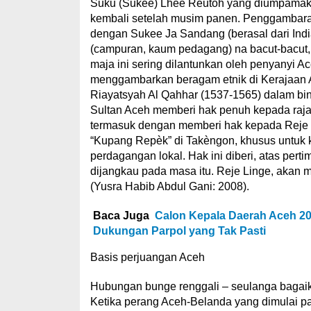
Suku (Sukee) Lhee Reutoh yang diumpamakan
kembali setelah musim panen. Penggambaran
dengan Sukee Ja Sandang (berasal dari Indi
(campuran, kaum pedagang) na bacut-bacut,
maja ini sering dilantunkan oleh penyanyi Ac
menggambarkan beragam etnik di Kerajaan A
Riayatsyah Al Qahhar (1537-1565) dalam bin
Sultan Aceh memberi hak penuh kepada raja-
termasuk dengan memberi hak kepada Reje 
“Kupang Repèk” di Takèngon, khusus untuk 
perdagangan lokal. Hak ini diberi, atas per
dijangkau pada masa itu. Reje Linge, akan 
(Yusra Habib Abdul Gani: 2008).
Baca Juga
Calon Kepala Daerah Aceh 202
Dukungan Parpol yang Tak Pasti
Basis perjuangan Aceh
Hubungan bunge renggali – seulanga bagaik
Ketika perang Aceh-Belanda yang dimulai 