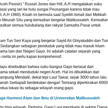
ceh Pesisir).” Russel Jones dan Hill, A.H mengatakan suku
sai yang lari ke hulu sungai Peusangan karena tidak mau
, A.H 1960). Kisah ini bermula saat Syeikh Ismail dari Mekkah
 Meurah Silu yang kemudian bergelar Malikussaleh. Kemudia
pulkan semua hulubalang dan rakyat Samudra Pasai untuk
slam Tun Seri Kaya yang bergelar Sayid Ali Ghiyatuddin dan Tu
 Sedangkan sebagian penduduk yang tidak mau masuk Islam
 lain dari Negeri Gayo. Ini adalah catatan sejarah yang
erita ini perlu kajian komprehensif.
elayu disebutkan bahwa suku bangsa Gayo berasal dari
ma sekali menduduki negeri Aceh. Hal ini dibuktikan dari
ampung Mendalé, dekat tepi Laut Tawar, sejak 3000 tahun lalu
erah Serbajadi berdekatan dengan Temiang diperkirakan 6000
dua lokasi itu sebagai wilayah orang gayo.
ga Harmoni Alam dan Ilmu di Universitas Malikussaleh
 lima wilayah. Pertama, Gayo Laut mendiami di sekitar Dana