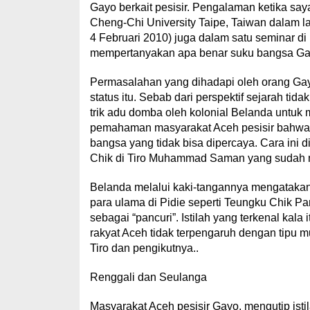
Gayo berkait pesisir. Pengalaman ketika say
Cheng-Chi University Taipe, Taiwan dalam la
4 Februari 2010) juga dalam satu seminar d
mempertanyakan apa benar suku bangsa Gay
Permasalahan yang dihadapi oleh orang Gay
status itu. Sebab dari perspektif sejarah tid
trik adu domba oleh kolonial Belanda unt
pemahaman masyarakat Aceh pesisir bahwa 
bangsa yang tidak bisa dipercaya. Cara ini
Chik di Tiro Muhammad Saman yang sudah m
Belanda melalui kaki-tangannya mengatakan
para ulama di Pidie seperti Teungku Chik P
sebagai “pancuri”. Istilah yang terkenal kala
rakyat Aceh tidak terpengaruh dengan tipu m
Tiro dan pengikutnya..
Renggali dan Seulanga
Masyarakat Aceh pesisir Gayo, mengutip isti