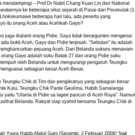
a mendampingi – Prof Dr Nabil Chang Kuan Lin dari National
watannya ke beberapa situs sejarah di Pasai dan Peureulak (1
i Lhokseumawe beberapa hari lalu, ada peserta yang
o itu orang Aceh atau Acehkah Gayo?
o juga dialami orang Pidie. Saya tidak berargumen mengenai
ak ada bukti Aceh, Gayo dan Pidie terpisah. “Sebutan” itu adalah
uk menghancurkan pejuang Aceh. Dan Belanda sukses menanam
orang Gayo adalah suku Batak 27 dan orang Pidie suku
 ditempuh oleh Belanda untuk mengurangi pengaruh Teungku
enguasai sebagian besar Aceh Besar.
 Teungku Chik di Tiro dan pengikutnya yang sebagian besar
ante Kulu, Teungku Chik Pante Geulima, Habib Samalanga
 itu yaitu “Ulama di Pidie sa lagee pancuri di Aceh Raya”. Namu
uslihat Belanda. Rakyat siap syahid bersama Teungku Chik di
lah Yusra Habib Abdul Gani (Serambi, 2 Februari 2008) “bak