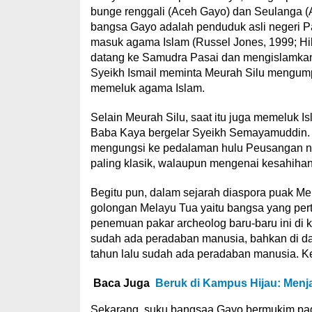
bunge renggali (Aceh Gayo) dan Seulanga (A
bangsa Gayo adalah penduduk asli negeri Pa
masuk agama Islam (Russel Jones, 1999; Hill
datang ke Samudra Pasai dan mengislamkan
Syeikh Ismail meminta Meurah Silu mengum
memeluk agama Islam.
Selain Meurah Silu, saat itu juga memeluk I
Baba Kaya bergelar Syeikh Semayamuddin.
mengungsi ke pedalaman hulu Peusangan nama
paling klasik, walaupun mengenai kesahihan c
Begitu pun, dalam sejarah diaspora puak M
golongan Melayu Tua yaitu bangsa yang perta
penemuan pakar archeolog baru-baru ini di k
sudah ada peradaban manusia, bahkan di da
tahun lalu sudah ada peradaban manusia. Ke
Baca Juga
Beruk di Kampus Hijau: Menja
Sekarang, suku bangsaa Gayo bermukim pada