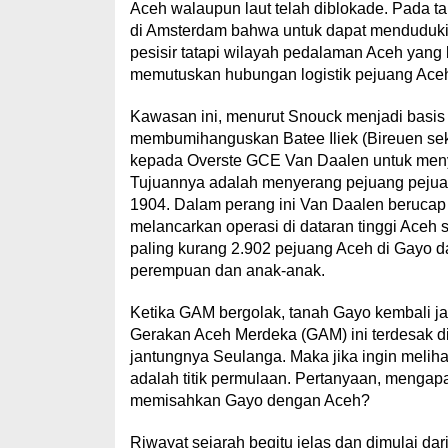
Aceh walaupun laut telah diblokade. Pada 
di Amsterdam bahwa untuk dapat menduduki
pesisir tatapi wilayah pedalaman Aceh yang
memutuskan hubungan logistik pejuang Aceh 
Kawasan ini, menurut Snouck menjadi basis 
membumihanguskan Batee Iliek (Bireuen sek
kepada Overste GCE Van Daalen untuk meny
Tujuannya adalah menyerang pejuang pejuan
1904. Dalam perang ini Van Daalen berucap
melancarkan operasi di dataran tinggi Aceh 
paling kurang 2.902 pejuang Aceh di Gayo dan
perempuan dan anak-anak.
Ketika GAM bergolak, tanah Gayo kembali jad
Gerakan Aceh Merdeka (GAM) ini terdesak di
jantungnya Seulanga. Maka jika ingin meliha
adalah titik permulaan. Pertanyaan, mengapa
memisahkan Gayo dengan Aceh?
Riwayat sejarah begitu jelas dan dimulai dar