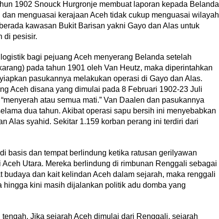
tahun 1902 Snouck Hurgronje membuat laporan kepada Belanda
 dan menguasai kerajaan Aceh tidak cukup menguasai wilayah
 berada kawasan Bukit Barisan yakni Gayo dan Alas untuk
di pesisir.
logistik bagi pejuang Aceh menyerang Belanda setelah
arang) pada tahun 1901 oleh Van Heutz, maka diperintahkan
iapkan pasukannya melakukan operasi di Gayo dan Alas.
g Aceh disana yang dimulai pada 8 Februari 1902-23 Juli
 “menyerah atau semua mati.” Van Daalen dan pasukannya
selama dua tahun. Akibat operasi sapu bersih ini menyebabkan
 Alas syahid. Sekitar 1.159 korban perang ini terdiri dari
i basis dan tempat berlindung ketika ratusan gerilyawan
 Aceh Utara. Mereka berlindung di rimbunan Renggali sebagai
t budaya dan kait kelindan Aceh dalam sejarah, maka renggali
 hingga kini masih dijalankan politik adu domba yang
i tengah. Jika sejarah Aceh dimulai dari Renggali, sejarah