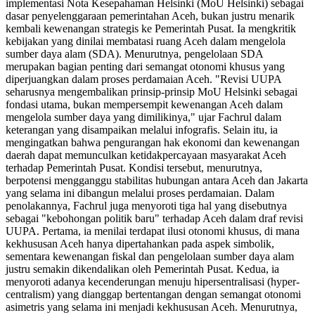
implementasi Nota Kesepahaman Helsinki (MoU Helsinki) sebagai
dasar penyelenggaraan pemerintahan Aceh, bukan justru menarik
kembali kewenangan strategis ke Pemerintah Pusat. Ia mengkritik
kebijakan yang dinilai membatasi ruang Aceh dalam mengelola
sumber daya alam (SDA). Menurutnya, pengelolaan SDA
merupakan bagian penting dari semangat otonomi khusus yang
diperjuangkan dalam proses perdamaian Aceh. "Revisi UUPA
seharusnya mengembalikan prinsip-prinsip MoU Helsinki sebagai
fondasi utama, bukan mempersempit kewenangan Aceh dalam
mengelola sumber daya yang dimilikinya," ujar Fachrul dalam
keterangan yang disampaikan melalui infografis. Selain itu, ia
mengingatkan bahwa pengurangan hak ekonomi dan kewenangan
daerah dapat memunculkan ketidakpercayaan masyarakat Aceh
terhadap Pemerintah Pusat. Kondisi tersebut, menurutnya,
berpotensi mengganggu stabilitas hubungan antara Aceh dan Jakarta
yang selama ini dibangun melalui proses perdamaian. Dalam
penolakannya, Fachrul juga menyoroti tiga hal yang disebutnya
sebagai "kebohongan politik baru" terhadap Aceh dalam draf revisi
UUPA. Pertama, ia menilai terdapat ilusi otonomi khusus, di mana
kekhususan Aceh hanya dipertahankan pada aspek simbolik,
sementara kewenangan fiskal dan pengelolaan sumber daya alam
justru semakin dikendalikan oleh Pemerintah Pusat. Kedua, ia
menyoroti adanya kecenderungan menuju hipersentralisasi (hyper-
centralism) yang dianggap bertentangan dengan semangat otonomi
asimetris yang selama ini menjadi kekhususan Aceh. Menurutnya,