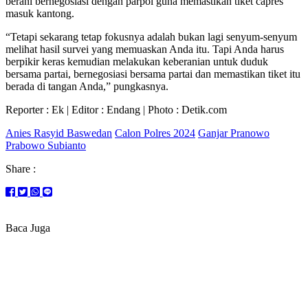
berani bernegosiasi dengan parpol guna memastikan tiket capres
masuk kantong.
“Tetapi sekarang tetap fokusnya adalah bukan lagi senyum-senyum
melihat hasil survei yang memuaskan Anda itu. Tapi Anda harus
berpikir keras kemudian melakukan keberanian untuk duduk
bersama partai, bernegosiasi bersama partai dan memastikan tiket itu
berada di tangan Anda,” pungkasnya.
Reporter : Ek | Editor : Endang | Photo : Detik.com
Anies Rasyid Baswedan
Calon Polres 2024
Ganjar Pranowo
Prabowo Subianto
Share :
Baca Juga