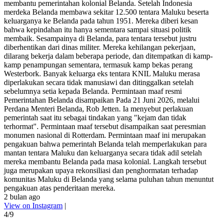
membantu pemerintahan kolonial Belanda. Setelah Indonesia
merdeka Belanda membawa sekitar 12.500 tentara Maluku beserta
keluarganya ke Belanda pada tahun 1951. Mereka diberi kesan
bahwa kepindahan itu hanya sementara sampai situasi politik
membaik. Sesampainya di Belanda, para tentara tersebut justru
diberhentikan dari dinas militer. Mereka kehilangan pekerjaan,
dilarang bekerja dalam beberapa periode, dan ditempatkan di kamp-
kamp penampungan sementara, termasuk kamp bekas perang
Westerbork. Banyak keluarga eks tentara KNIL Maluku merasa
diperlakukan secara tidak manusiawi dan ditinggalkan setelah
sebelumnya setia kepada Belanda. Permintaan maaf resmi
Pemerintahan Belanda disampaikan Pada 21 Juni 2026, melalui
Perdana Menteri Belanda, Rob Jetten. Ia menyebut perlakuan
pemerintah saat itu sebagai tindakan yang "kejam dan tidak
terhormat". Permintaan maaf tersebut disampaikan saat peresmian
monumen nasional di Rotterdam. Permintaan maaf ini merupakan
pengakuan bahwa pemerintah Belanda telah memperlakukan para
mantan tentara Maluku dan keluarganya secara tidak adil setelah
mereka membantu Belanda pada masa kolonial. Langkah tersebut
juga merupakan upaya rekonsiliasi dan penghormatan terhadap
komunitas Maluku di Belanda yang selama puluhan tahun menuntut
pengakuan atas penderitaan mereka.
2 bulan ago
View on Instagram
|
4/9