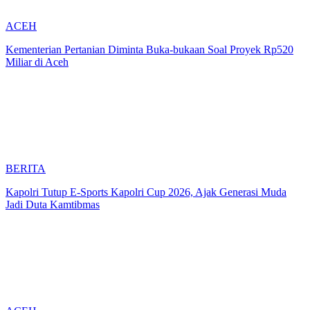
ACEH
Kementerian Pertanian Diminta Buka-bukaan Soal Proyek Rp520
Miliar di Aceh
BERITA
Kapolri Tutup E-Sports Kapolri Cup 2026, Ajak Generasi Muda
Jadi Duta Kamtibmas