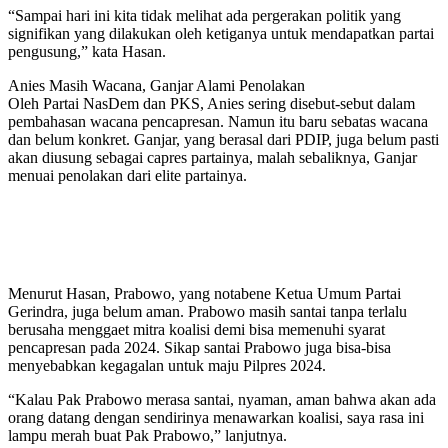
“Sampai hari ini kita tidak melihat ada pergerakan politik yang
signifikan yang dilakukan oleh ketiganya untuk mendapatkan partai
pengusung,” kata Hasan.
Anies Masih Wacana, Ganjar Alami Penolakan
Oleh Partai NasDem dan PKS, Anies sering disebut-sebut dalam
pembahasan wacana pencapresan. Namun itu baru sebatas wacana
dan belum konkret. Ganjar, yang berasal dari PDIP, juga belum pasti
akan diusung sebagai capres partainya, malah sebaliknya, Ganjar
menuai penolakan dari elite partainya.
Baca Juga
Presiden Prabowo Pecat Wamenaker
Immanuel Ebenezer Usai Jadi Tersangka KPK
Menurut Hasan, Prabowo, yang notabene Ketua Umum Partai
Gerindra, juga belum aman. Prabowo masih santai tanpa terlalu
berusaha menggaet mitra koalisi demi bisa memenuhi syarat
pencapresan pada 2024. Sikap santai Prabowo juga bisa-bisa
menyebabkan kegagalan untuk maju Pilpres 2024.
“Kalau Pak Prabowo merasa santai, nyaman, aman bahwa akan ada
orang datang dengan sendirinya menawarkan koalisi, saya rasa ini
lampu merah buat Pak Prabowo,” lanjutnya.