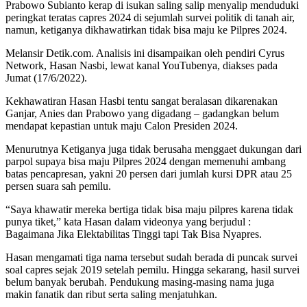
Prabowo Subianto kerap di isukan saling salip menyalip menduduki
peringkat teratas capres 2024 di sejumlah survei politik di tanah air,
namun, ketiganya dikhawatirkan tidak bisa maju ke Pilpres 2024.
Melansir Detik.com. Analisis ini disampaikan oleh pendiri Cyrus
Network, Hasan Nasbi, lewat kanal YouTubenya, diakses pada
Jumat (17/6/2022).
Kekhawatiran Hasan Hasbi tentu sangat beralasan dikarenakan
Ganjar, Anies dan Prabowo yang digadang – gadangkan belum
mendapat kepastian untuk maju Calon Presiden 2024.
Menurutnya Ketiganya juga tidak berusaha menggaet dukungan dari
parpol supaya bisa maju Pilpres 2024 dengan memenuhi ambang
batas pencapresan, yakni 20 persen dari jumlah kursi DPR atau 25
persen suara sah pemilu.
“Saya khawatir mereka bertiga tidak bisa maju pilpres karena tidak
punya tiket,” kata Hasan dalam videonya yang berjudul :
Bagaimana Jika Elektabilitas Tinggi tapi Tak Bisa Nyapres.
Hasan mengamati tiga nama tersebut sudah berada di puncak survei
soal capres sejak 2019 setelah pemilu. Hingga sekarang, hasil survei
belum banyak berubah. Pendukung masing-masing nama juga
makin fanatik dan ribut serta saling menjatuhkan.