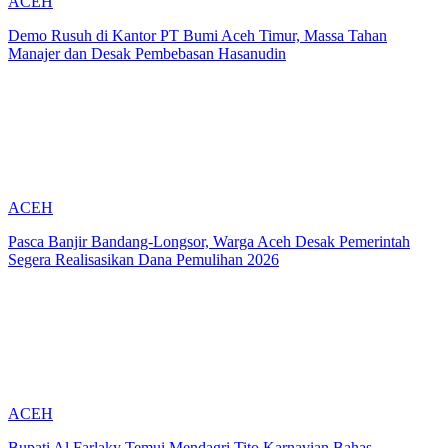
ACEH
Demo Rusuh di Kantor PT Bumi Aceh Timur, Massa Tahan
Manajer dan Desak Pembebasan Hasanudin
ACEH
Pasca Banjir Bandang-Longsor, Warga Aceh Desak Pemerintah
Segera Realisasikan Dana Pemulihan 2026
ACEH
Bupati Al Farlaky Temui Mendagri Tito Karnavian Bahas