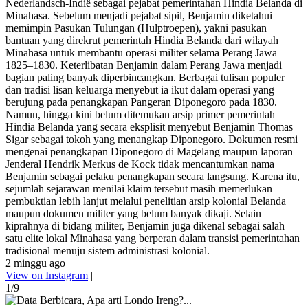
Nederlandsch-Indië sebagai pejabat pemerintahan Hindia Belanda di
Minahasa. Sebelum menjadi pejabat sipil, Benjamin diketahui
memimpin Pasukan Tulungan (Hulptroepen), yakni pasukan
bantuan yang direkrut pemerintah Hindia Belanda dari wilayah
Minahasa untuk membantu operasi militer selama Perang Jawa
1825–1830. Keterlibatan Benjamin dalam Perang Jawa menjadi
bagian paling banyak diperbincangkan. Berbagai tulisan populer
dan tradisi lisan keluarga menyebut ia ikut dalam operasi yang
berujung pada penangkapan Pangeran Diponegoro pada 1830.
Namun, hingga kini belum ditemukan arsip primer pemerintah
Hindia Belanda yang secara eksplisit menyebut Benjamin Thomas
Sigar sebagai tokoh yang menangkap Diponegoro. Dokumen resmi
mengenai penangkapan Diponegoro di Magelang maupun laporan
Jenderal Hendrik Merkus de Kock tidak mencantumkan nama
Benjamin sebagai pelaku penangkapan secara langsung. Karena itu,
sejumlah sejarawan menilai klaim tersebut masih memerlukan
pembuktian lebih lanjut melalui penelitian arsip kolonial Belanda
maupun dokumen militer yang belum banyak dikaji. Selain
kiprahnya di bidang militer, Benjamin juga dikenal sebagai salah
satu elite lokal Minahasa yang berperan dalam transisi pemerintahan
tradisional menuju sistem administrasi kolonial.
2 minggu ago
View on Instagram
|
1/9