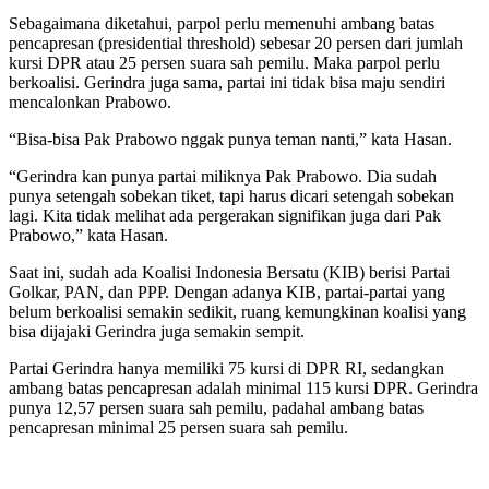
Sebagaimana diketahui, parpol perlu memenuhi ambang batas
pencapresan (presidential threshold) sebesar 20 persen dari jumlah
kursi DPR atau 25 persen suara sah pemilu. Maka parpol perlu
berkoalisi. Gerindra juga sama, partai ini tidak bisa maju sendiri
mencalonkan Prabowo.
“Bisa-bisa Pak Prabowo nggak punya teman nanti,” kata Hasan.
“Gerindra kan punya partai miliknya Pak Prabowo. Dia sudah
punya setengah sobekan tiket, tapi harus dicari setengah sobekan
lagi. Kita tidak melihat ada pergerakan signifikan juga dari Pak
Prabowo,” kata Hasan.
Saat ini, sudah ada Koalisi Indonesia Bersatu (KIB) berisi Partai
Golkar, PAN, dan PPP. Dengan adanya KIB, partai-partai yang
belum berkoalisi semakin sedikit, ruang kemungkinan koalisi yang
bisa dijajaki Gerindra juga semakin sempit.
Partai Gerindra hanya memiliki 75 kursi di DPR RI, sedangkan
ambang batas pencapresan adalah minimal 115 kursi DPR. Gerindra
punya 12,57 persen suara sah pemilu, padahal ambang batas
pencapresan minimal 25 persen suara sah pemilu.
Baca Juga
Wapres Ingatkan Kepala Daerah: Tidak Ada