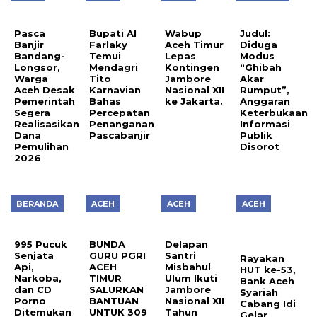
Pasca
Bupati Al
Wabup
Judul:
Banjir
Farlaky
Aceh Timur
Diduga
Bandang-
Temui
Lepas
Modus
Longsor,
Mendagri
Kontingen
“Ghibah
Warga
Tito
Jambore
Akar
Aceh Desak
Karnavian
Nasional XII
Rumput”,
Pemerintah
Bahas
ke Jakarta.
Anggaran
Segera
Percepatan
Keterbukaan
Realisasikan
Penanganan
Informasi
Dana
Pascabanjir
Publik
Pemulihan
Disorot
2026
BERANDA
ACEH
ACEH
ACEH
995 Pucuk
BUNDA
Delapan
Senjata
GURU PGRI
Santri
Rayakan
Api,
ACEH
Misbahul
HUT ke-53,
Narkoba,
TIMUR
Ulum Ikuti
Bank Aceh
dan CD
SALURKAN
Jambore
Syariah
Porno
BANTUAN
Nasional XII
Cabang Idi
Ditemukan
UNTUK 309
Tahun
Gelar