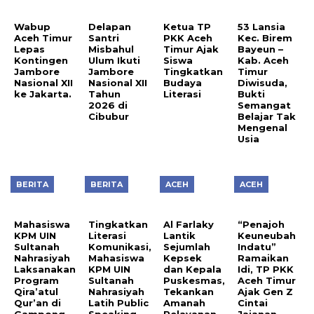
Wabup
Delapan
Ketua TP
53 Lansia
Aceh Timur
Santri
PKK Aceh
Kec. Birem
Lepas
Misbahul
Timur Ajak
Bayeun –
Kontingen
Ulum Ikuti
Siswa
Kab. Aceh
Jambore
Jambore
Tingkatkan
Timur
Nasional XII
Nasional XII
Budaya
Diwisuda,
ke Jakarta.
Tahun
Literasi
Bukti
2026 di
Semangat
Cibubur
Belajar Tak
Mengenal
Usia
BERITA
BERITA
ACEH
ACEH
Mahasiswa
Tingkatkan
Al Farlaky
“Penajoh
KPM UIN
Literasi
Lantik
Keuneubah
Sultanah
Komunikasi,
Sejumlah
Indatu”
Nahrasiyah
Mahasiswa
Kepsek
Ramaikan
Laksanakan
KPM UIN
dan Kepala
Idi, TP PKK
Program
Sultanah
Puskesmas,
Aceh Timur
Qira’atul
Nahrasiyah
Tekankan
Ajak Gen Z
Qur’an di
Latih Public
Amanah
Cintai
Gampong
Speaking
Pelayanan
Jajanan