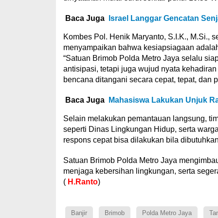
Baca Juga
Israel Langgar Gencatan Senj
Kombes Pol. Henik Maryanto, S.I.K., M.Si.,
menyampaikan bahwa kesiapsiagaan adalah 
“Satuan Brimob Polda Metro Jaya selalu siap
antisipasi, tetapi juga wujud nyata kehadira
bencana ditangani secara cepat, tepat, dan p
Baca Juga
Mahasiswa Lakukan Unjuk Ra
Selain melakukan pemantauan langsung, tim S
seperti Dinas Lingkungan Hidup, serta warg
respons cepat bisa dilakukan bila dibutuhkan
Satuan Brimob Polda Metro Jaya mengimbau
menjaga kebersihan lingkungan, serta segera 
(
H.
Ranto
)
Banjir
Brimob
Polda Metro Jaya
Ta