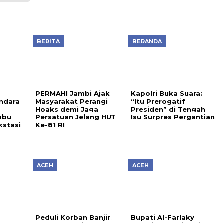
BERITA
BERANDA
PERMAHI Jambi Ajak
Kapolri Buka Suara:
ndara
Masyarakat Perangi
“Itu Prerogatif
Hoaks demi Jaga
Presiden” di Tengah
abu
Persatuan Jelang HUT
Isu Surpres Pergantian
kstasi
Ke-81 RI
ACEH
ACEH
Peduli Korban Banjir,
Bupati Al-Farlaky