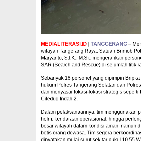
MEDIALITERASI.ID
|
TANGGERANG
– Men
wilayah Tangerang Raya, Satuan Brimob Po
Maryanto, S.I.K., M.Si., mengerahkan person
SAR (Search and Rescue) di sejumlah titik 
Sebanyak 18 personel yang dipimpin Bripka A
hukum Polres Tangerang Selatan dan Polres 
dan menyasar lokasi-lokasi strategis seperti
Ciledug Indah 2.
Dalam pelaksanaannya, tim menggunakan per
helm, kendaraan operasional, hingga perlen
besar wilayah dalam kondisi aman, namun di
betis orang dewasa. Tim segera berkoordina
dinyatakan mulai surut sekitar pukul 10.55 