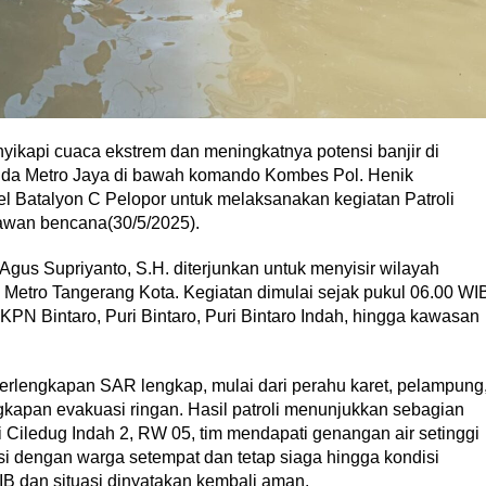
yikapi cuaca ekstrem dan meningkatnya potensi banjir di
lda Metro Jaya di bawah komando Kombes Pol. Henik
el Batalyon C Pelopor untuk melaksanakan kegiatan Patroli
rawan bencana(30/5/2025).
gus Supriyanto, S.H. diterjunkan untuk menyisir wilayah
Metro Tangerang Kota. Kegiatan dimulai sejak pukul 06.00 WI
 IKPN Bintaro, Puri Bintaro, Puri Bintaro Indah, hingga kawasan
lengkapan SAR lengkap, mulai dari perahu karet, pelampung
gkapan evakuasi ringan. Hasil patroli menunjukkan sebagian
 Ciledug Indah 2, RW 05, tim mendapati genangan air setinggi
si dengan warga setempat dan tetap siaga hingga kondisi
WIB dan situasi dinyatakan kembali aman.