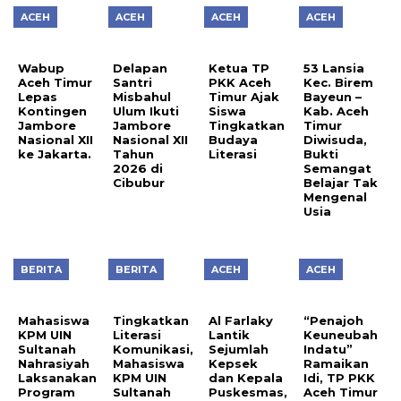
ACEH
ACEH
ACEH
ACEH
Wabup
Delapan
Ketua TP
53 Lansia
Aceh Timur
Santri
PKK Aceh
Kec. Birem
Lepas
Misbahul
Timur Ajak
Bayeun –
Kontingen
Ulum Ikuti
Siswa
Kab. Aceh
Jambore
Jambore
Tingkatkan
Timur
Nasional XII
Nasional XII
Budaya
Diwisuda,
ke Jakarta.
Tahun
Literasi
Bukti
2026 di
Semangat
Cibubur
Belajar Tak
Mengenal
Usia
BERITA
BERITA
ACEH
ACEH
Mahasiswa
Tingkatkan
Al Farlaky
“Penajoh
KPM UIN
Literasi
Lantik
Keuneubah
Sultanah
Komunikasi,
Sejumlah
Indatu”
Nahrasiyah
Mahasiswa
Kepsek
Ramaikan
Laksanakan
KPM UIN
dan Kepala
Idi, TP PKK
Program
Sultanah
Puskesmas,
Aceh Timur