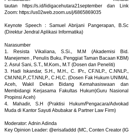
tautan https://s.id/lidigacehutara21september dan
Link
Zoom:
https://us02web.zoom.us/j/6865869035
Keynote Speech : Samuel Abrijani Pangerapan, B.Sc
(Direktur Jendral Aplikasi Informatika)
Narasumber
1. Resista Vikaliana, S.Si., M.M (Akademisi Bid.
Manejemen , Penulis Buku, Penggiat Taman Bacaan KBM)
2. Asrul Sani, S.T., M.Kom., M.T (Dosen dan Peneliti)
3. Hadi Iskandar, S.H., M.H., C. IPr., CF.NLP., C.NNLP.,
CM.NNLP.,CT.NNLP., C.HLC. (Dosen Fak Hukum UNIMAL
Aceh, Wakil Dekan Bidang Kemahasiswaan dan
Membidangi Kerjasama Fakultas Hukum)Guru Nasional
Propinsi Aceh)
4. Mahadir, S.H (Praktisi Hukum/Pengacara/Advokad
Muda di Kantor Sayuti Abubakar & Partner Law Firm)
Moderator: Adnin Adinda
Key Opinion Leader:
@erisafaddd (MC, Conten Creator (IG