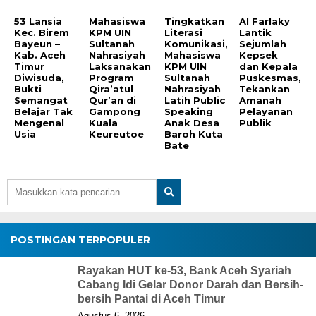
53 Lansia
Mahasiswa
Tingkatkan
Al Farlaky
Kec. Birem
KPM UIN
Literasi
Lantik
Bayeun –
Sultanah
Komunikasi,
Sejumlah
Kab. Aceh
Nahrasiyah
Mahasiswa
Kepsek
Timur
Laksanakan
KPM UIN
dan Kepala
Diwisuda,
Program
Sultanah
Puskesmas,
Bukti
Qira’atul
Nahrasiyah
Tekankan
Semangat
Qur’an di
Latih Public
Amanah
Belajar Tak
Gampong
Speaking
Pelayanan
Mengenal
Kuala
Anak Desa
Publik
Usia
Keureutoe
Baroh Kuta
Bate
POSTINGAN TERPOPULER
Rayakan HUT ke-53, Bank Aceh Syariah
Cabang Idi Gelar Donor Darah dan Bersih-
bersih Pantai di Aceh Timur
Agustus 6, 2026