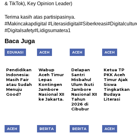
& TikTok), Key Opinion Leader)
Terima kasih atas partisipasinya.
#Makincakapdigital
#Literasidigital
#Siberkreasi
#Digitalcultur
#Digitalsafety#Lidigsumatera1
Baca Juga
EDUKASI
ACEH
ACEH
ACEH
Pendidikan
Wabup
Delapan
Ketua TP
Indonesia:
Aceh Timur
Santri
PKK Aceh
Masih Fair
Lepas
Misbahul
Timur Ajak
atau Sudah
Kontingen
Ulum Ikuti
Siswa
Menuju
Jambore
Jambore
Tingkatkan
Good?
Nasional XII
Nasional XII
Budaya
ke Jakarta.
Tahun
Literasi
2026 di
Cibubur
ACEH
BERITA
BERITA
ACEH