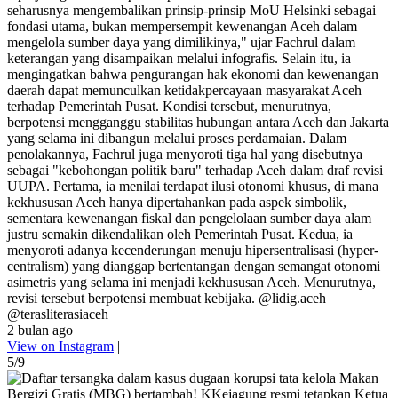
seharusnya mengembalikan prinsip-prinsip MoU Helsinki sebagai
fondasi utama, bukan mempersempit kewenangan Aceh dalam
mengelola sumber daya yang dimilikinya," ujar Fachrul dalam
keterangan yang disampaikan melalui infografis. Selain itu, ia
mengingatkan bahwa pengurangan hak ekonomi dan kewenangan
daerah dapat memunculkan ketidakpercayaan masyarakat Aceh
terhadap Pemerintah Pusat. Kondisi tersebut, menurutnya,
berpotensi mengganggu stabilitas hubungan antara Aceh dan Jakarta
yang selama ini dibangun melalui proses perdamaian. Dalam
penolakannya, Fachrul juga menyoroti tiga hal yang disebutnya
sebagai "kebohongan politik baru" terhadap Aceh dalam draf revisi
UUPA. Pertama, ia menilai terdapat ilusi otonomi khusus, di mana
kekhususan Aceh hanya dipertahankan pada aspek simbolik,
sementara kewenangan fiskal dan pengelolaan sumber daya alam
justru semakin dikendalikan oleh Pemerintah Pusat. Kedua, ia
menyoroti adanya kecenderungan menuju hipersentralisasi (hyper-
centralism) yang dianggap bertentangan dengan semangat otonomi
asimetris yang selama ini menjadi kekhususan Aceh. Menurutnya,
revisi tersebut berpotensi membuat kebijaka. @lidig.aceh
@terasliterasiaceh
2 bulan ago
View on Instagram
|
5/9