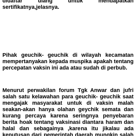
didaftar ulang untuk mendapatkan
sertifikatnya,jelasnya.
Baca Juga
Korban Hanyut di Obyek Wisata Pemandian
Air Panas di Temukan Meningal Dunia
Pihak geuchik- geuchik di wilayah kecamatan
mempertanyakan kepada muspika apakah tentang
percepatan vaksin ini ada atau sudah di perbub.
Menurut perwakilan forum Tgk Anwar dan jufri
salah satu kelawahan para geuchik- geuchik saat
mengajak masyarakat untuk di vaksin malah
seakan-akan hanya olahan geychik semata dan
kurang percaya karena seringnya penyebaran
berita hoak tentang vaksinasi diantara haram dan
halal dan sebagainya ,karena itu jikalau ada
keputusan dari pemerintah daerah mungkin salah