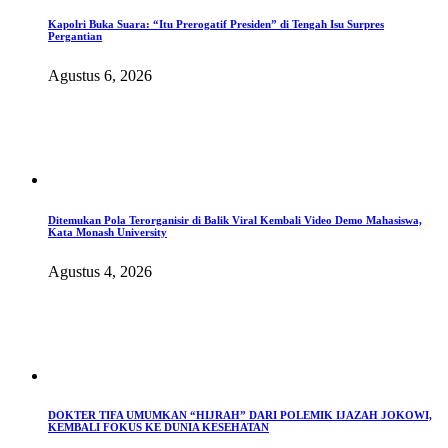
Kapolri Buka Suara: “Itu Prerogatif Presiden” di Tengah Isu Surpres
Pergantian
Agustus 6, 2026
Ditemukan Pola Terorganisir di Balik Viral Kembali Video Demo Mahasiswa,
Kata Monash University
Agustus 4, 2026
DOKTER TIFA UMUMKAN “HIJRAH” DARI POLEMIK IJAZAH JOKOWI,
KEMBALI FOKUS KE DUNIA KESEHATAN