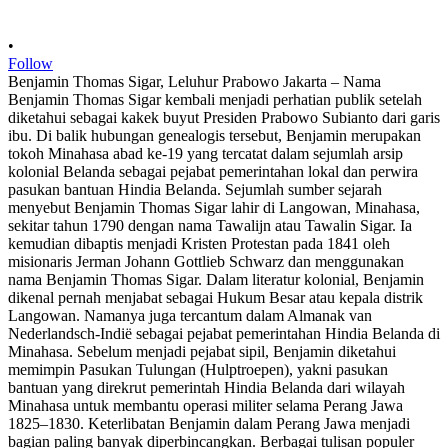
•
Follow
Benjamin Thomas Sigar, Leluhur Prabowo Jakarta – Nama
Benjamin Thomas Sigar kembali menjadi perhatian publik setelah
diketahui sebagai kakek buyut Presiden Prabowo Subianto dari garis
ibu. Di balik hubungan genealogis tersebut, Benjamin merupakan
tokoh Minahasa abad ke-19 yang tercatat dalam sejumlah arsip
kolonial Belanda sebagai pejabat pemerintahan lokal dan perwira
pasukan bantuan Hindia Belanda. Sejumlah sumber sejarah
menyebut Benjamin Thomas Sigar lahir di Langowan, Minahasa,
sekitar tahun 1790 dengan nama Tawalijn atau Tawalin Sigar. Ia
kemudian dibaptis menjadi Kristen Protestan pada 1841 oleh
misionaris Jerman Johann Gottlieb Schwarz dan menggunakan
nama Benjamin Thomas Sigar. Dalam literatur kolonial, Benjamin
dikenal pernah menjabat sebagai Hukum Besar atau kepala distrik
Langowan. Namanya juga tercantum dalam Almanak van
Nederlandsch-Indië sebagai pejabat pemerintahan Hindia Belanda di
Minahasa. Sebelum menjadi pejabat sipil, Benjamin diketahui
memimpin Pasukan Tulungan (Hulptroepen), yakni pasukan
bantuan yang direkrut pemerintah Hindia Belanda dari wilayah
Minahasa untuk membantu operasi militer selama Perang Jawa
1825–1830. Keterlibatan Benjamin dalam Perang Jawa menjadi
bagian paling banyak diperbincangkan. Berbagai tulisan populer