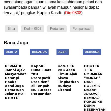
mendatang agar tujuan utama kesejahteraan petani dan
swasembada pangan wilayah maupun nasional dapat
tercapai,” pungkas Kapten Kasdi. (
Dim0808
).
Blitar
Kodim 0808
Pertanian
Pompanisasi
Baca Juga
BERITA
BERANDA
ACEH
BERANDA
PERMAHI
Kapolri
Ketua TP
DOKTER
Jambi Ajak
Buka Suara:
PKK Aceh
TIFA
Masyarakat
“Itu
Timur Ajak
UMUMKAN
Perangi
Prerogatif
Siswa
“HIJRAH”
Hoaks
Presiden”
Tingkatkan
DARI
demi Jaga
di Tengah
Budaya
POLEMIK
Persatuan
Isu Surpres
Literasi
IJAZAH
Jelang HUT
Pergantian
JOKOWI,
Ke-81 RI
KEMBALI
FOKUS KE
DUNIA
KESEHATAN