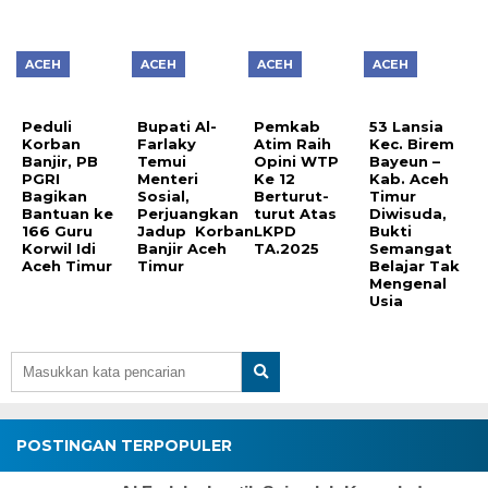
ACEH
ACEH
ACEH
ACEH
Peduli
Bupati Al-
Pemkab
53 Lansia
Korban
Farlaky
Atim Raih
Kec. Birem
Banjir, PB
Temui
Opini WTP
Bayeun –
PGRI
Menteri
Ke 12
Kab. Aceh
Bagikan
Sosial,
Berturut-
Timur
Bantuan ke
Perjuangkan
turut Atas
Diwisuda,
166 Guru
Jadup Korban
LKPD
Bukti
Korwil Idi
Banjir Aceh
TA.2025
Semangat
Aceh Timur
Timur
Belajar Tak
Mengenal
Usia
POSTINGAN TERPOPULER