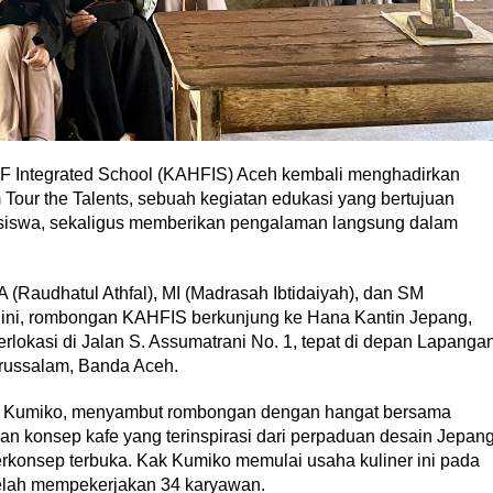
 Integrated School (KAHFIS) Aceh kembali menghadirkan
 Tour the Talents, sebuah kegiatan edukasi yang bertujuan
 siswa, sekaligus memberikan pengalaman langsung dalam
RA (Raudhatul Athfal), MI (Madrasah Ibtidaiyah), dan SM
 ini, rombongan KAHFIS berkunjung ke Hana Kantin Jepang,
lokasi di Jalan S. Assumatrani No. 1, tepat di depan Lapanga
russalam, Banda Aceh.
ak Kumiko, menyambut rombongan dengan hangat bersama
an konsep kafe yang terinspirasi dari perpaduan desain Jepan
rkonsep terbuka. Kak Kumiko memulai usaha kuliner ini pada
telah mempekerjakan 34 karyawan.