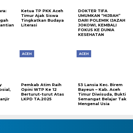
ra:
Ketua TP PKK Aceh
DOKTER TIFA
Timur Ajak Siswa
UMUMKAN “HIJRAH”
ngah
Tingkatkan Budaya
DARI POLEMIK IJAZAH
gantian
Literasi
JOKOWI, KEMBALI
FOKUS KE DUNIA
KESEHATAN
ACEH
ACEH
y
Pemkab Atim Raih
53 Lansia Kec. Birem
sial,
Opini WTP Ke 12
Bayeun – Kab. Aceh
Berturut-turut Atas
Timur Diwisuda, Bukti
njir
LKPD TA.2025
Semangat Belajar Tak
Mengenal Usia