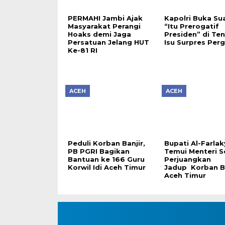
PERMAHI Jambi Ajak
Kapolri Buka Sua
Masyarakat Perangi
“Itu Prerogatif
Hoaks demi Jaga
Presiden” di Te
Persatuan Jelang HUT
Isu Surpres Per
Ke-81 RI
ACEH
ACEH
Peduli Korban Banjir,
Bupati Al-Farlak
PB PGRI Bagikan
Temui Menteri So
Bantuan ke 166 Guru
Perjuangkan
Korwil Idi Aceh Timur
Jadup Korban Ba
Aceh Timur