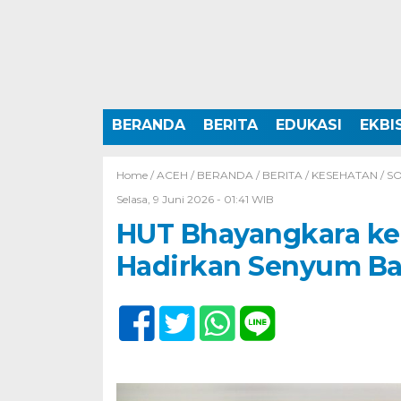
BERANDA
BERITA
EDUKASI
EKBI
Home /
ACEH
/
BERANDA
/
BERITA
/
KESEHATAN
/
SO
Selasa, 9 Juni 2026 - 01:41 WIB
HUT Bhayangkara ke-
Hadirkan Senyum Bar