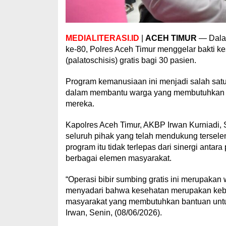
MEDIALITERASI.ID
|
ACEH TIMUR
— Dalam
ke-80, Polres Aceh Timur menggelar bakti ke
(palatoschisis) gratis bagi 30 pasien.
Program kemanusiaan ini menjadi salah satu
dalam membantu warga yang membutuhkan la
mereka.
Kapolres Aceh Timur, AKBP Irwan Kurniadi,
seluruh pihak yang telah mendukung terselen
program itu tidak terlepas dari sinergi anta
berbagai elemen masyarakat.
“Operasi bibir sumbing gratis ini merupakan
menyadari bahwa kesehatan merupakan kebut
masyarakat yang membutuhkan bantuan untu
Irwan, Senin, (08/06/2026).