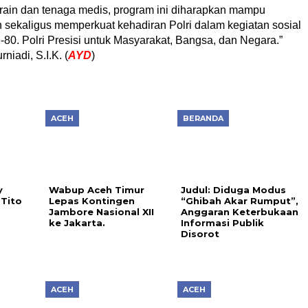
rain dan tenaga medis, program ini diharapkan mampu
sekaligus memperkuat kehadiran Polri dalam kegiatan sosial
0. Polri Presisi untuk Masyarakat, Bangsa, dan Negara.”
iadi, S.I.K. (
AYD
)
ACEH
BERANDA
y
Wabup Aceh Timur
Judul: Diduga Modus
Tito
Lepas Kontingen
“Ghibah Akar Rumput”,
s
Jambore Nasional XII
Anggaran Keterbukaan
ke Jakarta.
Informasi Publik
Disorot
ACEH
ACEH