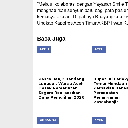
“Melalui kolaborasi dengan Yayasan Smile T
menghadirkan senyum baru bagi para pasien 
kemasyarakatan. Dirgahayu Bhayangkara ke-8
Ungkap Kapolres Aceh Timur AKBP Irwan Kurn
Baca Juga
ACEH
ACEH
Pasca Banjir Bandang-
Bupati Al Farlak
Longsor, Warga Aceh
Temui Mendagri 
Desak Pemerintah
Karnavian Baha
Segera Realisasikan
Percepatan
Dana Pemulihan 2026
Penanganan
Pascabanjir
BERANDA
ACEH