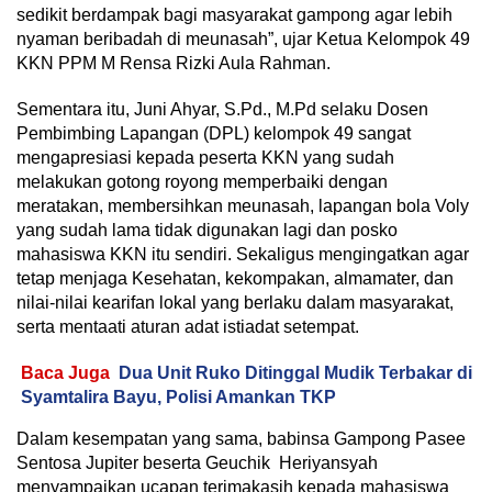
sedikit berdampak bagi masyarakat gampong agar lebih
nyaman beribadah di meunasah”, ujar Ketua Kelompok 49
KKN PPM M Rensa Rizki Aula Rahman.
Sementara itu, Juni Ahyar, S.Pd., M.Pd selaku Dosen
Pembimbing Lapangan (DPL) kelompok 49 sangat
mengapresiasi kepada peserta KKN yang sudah
melakukan gotong royong memperbaiki dengan
meratakan, membersihkan meunasah, lapangan bola Voly
yang sudah lama tidak digunakan lagi dan posko
mahasiswa KKN itu sendiri. Sekaligus mengingatkan agar
tetap menjaga Kesehatan, kekompakan, almamater, dan
nilai-nilai kearifan lokal yang berlaku dalam masyarakat,
serta mentaati aturan adat istiadat setempat.
Baca Juga
Dua Unit Ruko Ditinggal Mudik Terbakar di
Syamtalira Bayu, Polisi Amankan TKP
Dalam kesempatan yang sama, babinsa Gampong Pasee
Sentosa Jupiter beserta Geuchik Heriyansyah
menyampaikan ucapan terimakasih kepada mahasiswa