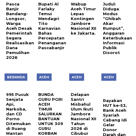
Pasca
Bupati Al
Wabup
Judul:
Banjir
Farlaky
Aceh Timur
Diduga
Bandang-
Temui
Lepas
Modus
Longsor,
Mendagri
Kontingen
“Ghibah
Warga
Tito
Jambore
Akar
Aceh Desak
Karnavian
Nasional XII
Rumput”,
Pemerintah
Bahas
ke Jakarta.
Anggaran
Segera
Percepatan
Keterbukaan
Realisasikan
Penanganan
Informasi
Dana
Pascabanjir
Publik
Pemulihan
Disorot
2026
BERANDA
ACEH
ACEH
ACEH
995 Pucuk
BUNDA
Delapan
Senjata
GURU PGRI
Santri
Rayakan
Api,
ACEH
Misbahul
HUT ke-53,
Narkoba,
TIMUR
Ulum Ikuti
Bank Aceh
dan CD
SALURKAN
Jambore
Syariah
Porno
BANTUAN
Nasional XII
Cabang Idi
Ditemukan
UNTUK 309
Tahun
Gelar
di Ruang
GURU
2026 di
Donor
Mantan
KORBAN
Cibubur
Darah dan