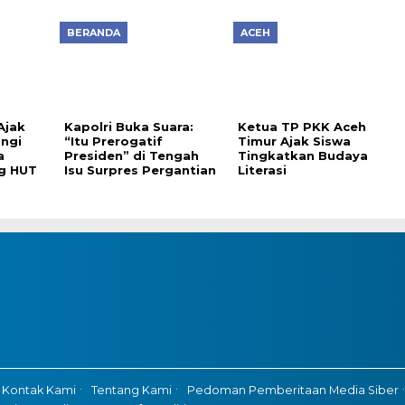
BERANDA
ACEH
Ajak
Kapolri Buka Suara:
Ketua TP PKK Aceh
ngi
“Itu Prerogatif
Timur Ajak Siswa
a
Presiden” di Tengah
Tingkatkan Budaya
g HUT
Isu Surpres Pergantian
Literasi
Kontak Kami
Tentang Kami
Pedoman Pemberitaan Media Siber