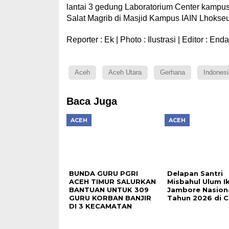
lantai 3 gedung Laboratorium Center kamp
Salat Magrib di Masjid Kampus IAIN Lhoks
Reporter : Ek | Photo : Ilustrasi | Editor : End
Aceh
Aceh Utara
Gerhana
Indonesi
Baca Juga
ACEH
ACEH
BUNDA GURU PGRI
Delapan Santri
ACEH TIMUR SALURKAN
Misbahul Ulum Ik
BANTUAN UNTUK 309
Jambore Nasiona
GURU KORBAN BANJIR
Tahun 2026 di C
DI 3 KECAMATAN