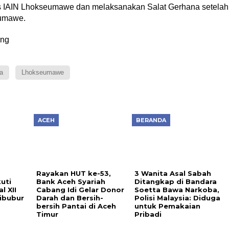
us IAIN Lhokseumawe dan melaksanakan Salat Gerhana setelah
eumawe.
ang
a
Lhokseumawe
ACEH
BERANDA
Rayakan HUT ke-53,
3 Wanita Asal Sabah
uti
Bank Aceh Syariah
Ditangkap di Bandara
l XII
Cabang Idi Gelar Donor
Soetta Bawa Narkoba,
ibubur
Darah dan Bersih-
Polisi Malaysia: Diduga
bersih Pantai di Aceh
untuk Pemakaian
Timur
Pribadi