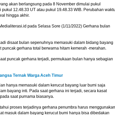
 yang akan berlangsung pada 8 November dimulai pukul
i pukul 12.48.33 UT atau pukul 19.48.33 WIB. Perubahan wakt
al hingga akhir.
 Medialiterasi.id pada Selasa Sore (1/11/2022) Gerhana bulan
terjadi disaat bulan sepenuhnya memasuki dalam bidang bayang
saat puncak gerhana total berwarna hitam kemerah -merahan.
saat puncak gerhana terjadi, permukaan bulan hanya sebagian
angsa Ternak Warga Aceh Timur
lan hanya memasuki dalam kerucut bayang luar bumi saja
am bayang inti. Pada saat gerhana ini terjadi, secara kasat
i pada saat purnama biasanya.
getahui proses terjadinya gerhana penumbra harus menggunaka
aat masuk dalam bayang kerucut bumi hanya bisa dibedakan