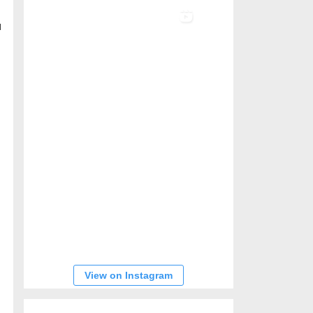
u
View on Instagram
n