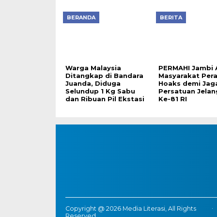
BERANDA
BERITA
Warga Malaysia
PERMAHI Jambi 
Ditangkap di Bandara
Masyarakat Pera
Juanda, Diduga
Hoaks demi Jag
Selundup 1 Kg Sabu
Persatuan Jelan
dan Ribuan Pil Ekstasi
Ke-81 RI
Copyright @ 2026 Media Literasi, All Rights
Reserved