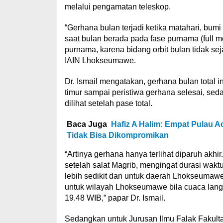
melalui pengamatan teleskop.
“Gerhana bulan terjadi ketika matahari, bumi
saat bulan berada pada fase purnama (full mo
purnama, karena bidang orbit bulan tidak sej
IAIN Lhokseumawe.
Dr. Ismail mengatakan, gerhana bulan total ini
timur sampai peristiwa gerhana selesai, sed
dilihat setelah pase total.
Baca Juga
Hafiz A Halim: Empat Pulau A
Tidak Bisa Dikompromikan
“Artinya gerhana hanya terlihat diparuh akhi
setelah salat Magrib, mengingat durasi wakt
lebih sedikit dan untuk daerah Lhokseumawe, 
untuk wilayah Lhokseumawe bila cuaca langit
19.48 WIB,” papar Dr. Ismail.
Sedangkan untuk Jurusan Ilmu Falak Fakul