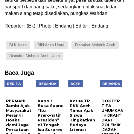
sedikit berbeda dari sebelumnya, peserta tidak diberikan
transport dan uang saku, sedangkan untuk snack dan
makan siang tetap disediakan, pungkas Wahdan.
Reporter : (Ek) | Photo : Endang | Editor : Endang
BLK Aceh
Blki Aceh Utara
Disnaker Mobduk Aceh
Disnaker Mobduk Aceh Utara
Baca Juga
BERITA
BERANDA
ACEH
BERANDA
PERMAHI
Kapolri
Ketua TP
DOKTER
Jambi Ajak
Buka Suara:
PKK Aceh
TIFA
Masyarakat
“Itu
Timur Ajak
UMUMKAN
Perangi
Prerogatif
Siswa
“HIJRAH”
Hoaks
Presiden”
Tingkatkan
DARI
demi Jaga
di Tengah
Budaya
POLEMIK
Persatuan
Isu Surpres
Literasi
IJAZAH