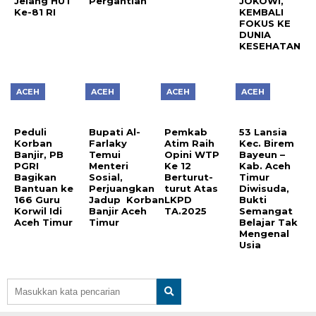
Jelang HUT
Pergantian
JOKOWI,
Ke-81 RI
KEMBALI
FOKUS KE
DUNIA
KESEHATAN
ACEH
ACEH
ACEH
ACEH
Peduli
Bupati Al-
Pemkab
53 Lansia
Korban
Farlaky
Atim Raih
Kec. Birem
Banjir, PB
Temui
Opini WTP
Bayeun –
PGRI
Menteri
Ke 12
Kab. Aceh
Bagikan
Sosial,
Berturut-
Timur
Bantuan ke
Perjuangkan
turut Atas
Diwisuda,
166 Guru
Jadup Korban
LKPD
Bukti
Korwil Idi
Banjir Aceh
TA.2025
Semangat
Aceh Timur
Timur
Belajar Tak
Mengenal
Usia