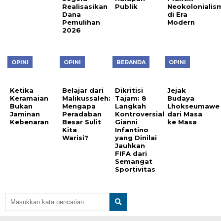
Realisasikan
Publik
Neokolonialis
Dana
di Era
Pemulihan
Modern
2026
OPINI
OPINI
BERANDA
OPINI
Ketika
Belajar dari
Dikritisi
Jejak
Keramaian
Malikussaleh:
Tajam: 8
Budaya
Bukan
Mengapa
Langkah
Lhokseumawe
Jaminan
Peradaban
Kontroversial
dari Masa
Kebenaran
Besar Sulit
Gianni
ke Masa
Kita
Infantino
Warisi?
yang Dinilai
Jauhkan
FIFA dari
Semangat
Sportivitas