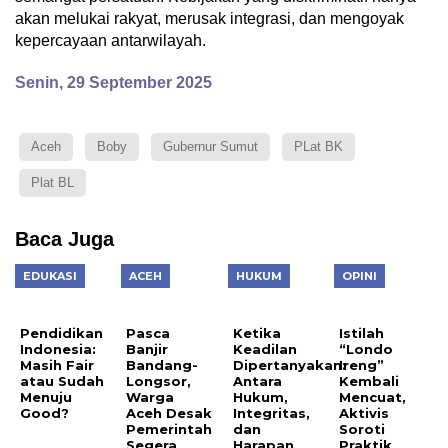
akan melukai rakyat, merusak integrasi, dan mengoyak
kepercayaan antarwilayah.
Senin, 29 September 2025
Aceh
Boby
Gubernur Sumut
PLat BK
Plat BL
Baca Juga
EDUKASI
ACEH
HUKUM
OPINI
Pendidikan
Pasca
Ketika
Istilah
Indonesia:
Banjir
Keadilan
“Londo
Masih Fair
Bandang-
Dipertanyakan:
Ireng”
atau Sudah
Longsor,
Antara
Kembali
Menuju
Warga
Hukum,
Mencuat,
Good?
Aceh Desak
Integritas,
Aktivis
Pemerintah
dan
Soroti
Segera
Harapan
Praktik